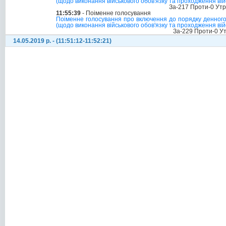
(щодо виконання військового обов'язку та проходження ві
За-217 Проти-0 Ут
11:55:39
- Поіменне голосування
Поіменне голосування про включення до порядку денного с
(щодо виконання військового обов'язку та проходження ві
За-229 Проти-0 У
14.05.2019 р. - (11:51:12-11:52:21)