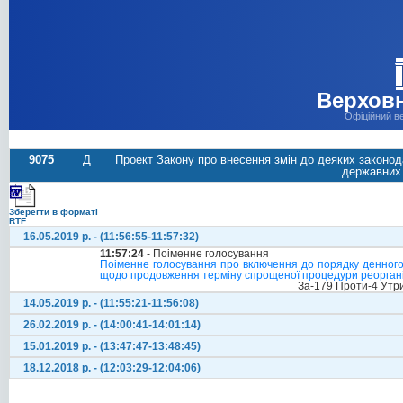
Верховн
Офіційний в
9075
Д
Проект Закону про внесення змін до деяких законод
державних 
Зберегти в форматі
RTF
16.05.2019 р. - (11:56:55-11:57:32)
11:57:24
- Поіменне голосування
Поіменне голосування про включення до порядку денного с
щодо продовження терміну спрощеної процедури реорганіз
За-179 Проти-4 Утр
14.05.2019 р. - (11:55:21-11:56:08)
26.02.2019 р. - (14:00:41-14:01:14)
15.01.2019 р. - (13:47:47-13:48:45)
18.12.2018 р. - (12:03:29-12:04:06)