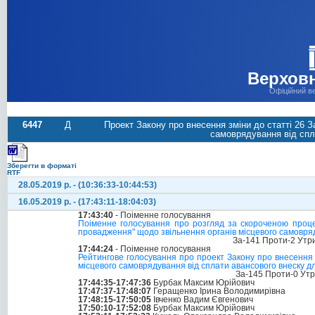
Верховн
Офіційний в
6447
Д
Проект Закону про внесення зміни до статті 26 
самоврядування від спл
Зберегти в форматі
RTF
28.05.2019 р. - (10:36:33-10:44:53)
16.05.2019 р. - (17:43:11-18:04:03)
17:43:40
- Поіменне голосування
Поіменне голосування про розгляд за скороченою проце
провадження" щодо звільнення органів місцевого самовряд
За-141 Проти-2 Утр
17:44:24
- Поіменне голосування
Рейтингове голосування про проект Закону про внесення 
місцевого самоврядування від сплати авансового внеску д
За-145 Проти-0 Ут
17:44:35-17:47:36
Бурбак Максим Юрійович
17:47:37-17:48:07
Геращенко Ірина Володимирівна
17:48:15-17:50:05
Івченко Вадим Євгенович
17:50:10-17:52:08
Бурбак Максим Юрійович