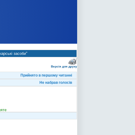
карські засоби"
Версія для друку
Прийнято в першому читанні
Не набрав голосів
няте