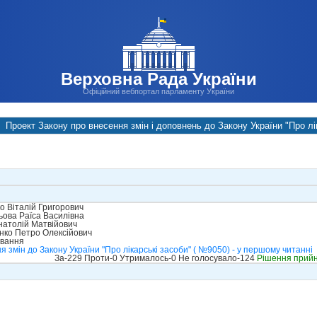
Верховна Рада України
Офіційний вебпортал парламенту України
Проект Закону про внесення змін і доповнень до Закону України "Про лі
 Віталій Григорович
ова Раїса Василівна
натолій Матвійович
ко Петро Олексійович
ування
 змін до Закону України "Про лікарські засоби" ( №9050) - у першому читанні
За-229 Проти-0 Утрималось-0 Не голосувало-124
Рішення прий