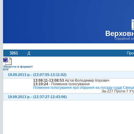
Верховн
Офіційний в
3261
Д
Про
Зберегти в форматі
RTF
19.09.2013 р. - (13:07:55-13:11:02)
13:08:11-13:08:53
Ар’єв Володимир Ігорович
13:10:24
- Поіменне голосування
Поіменне голосування про обрання на посаду судді Свінці
За-227 Проти-7 Ут
19.09.2013 р. - (12:37:27-12:43:06)