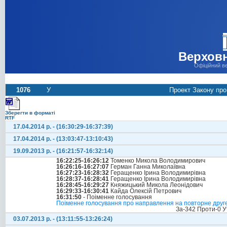
Верховн
Офіційний в
1076
У
Проект Закону про
Зберегти в форматі
RTF
17.04.2014 р. - (16:30:29-16:37:39)
17.04.2014 р. - (13:03:47-13:10:43)
19.09.2013 р. - (16:21:57-16:32:14)
16:22:25-16:26:12
Томенко Микола Володимирович
16:26:16-16:27:07
Герман Ганна Миколаївна
16:27:23-16:28:32
Геращенко Ірина Володимирівна
16:28:37-16:28:41
Геращенко Ірина Володимирівна
16:28:45-16:29:27
Княжицький Микола Леонідович
16:29:33-16:30:41
Кайда Олексій Петрович
16:31:50
- Поіменне голосування
Поіменне голосування про направлення на повторне друге
За-342 Проти-0 У
03.07.2013 р. - (13:11:55-13:26:24)