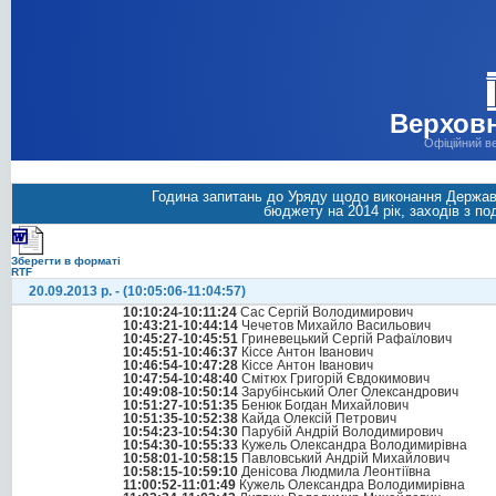
Верховн
Офіційний в
Година запитань до Уряду щодо виконання Держав
бюджету на 2014 рік, заходів з по
Зберегти в форматі
RTF
20.09.2013 р. - (10:05:06-11:04:57)
10:10:24-10:11:24
Сас Сергій Володимирович
10:43:21-10:44:14
Чечетов Михайло Васильович
10:45:27-10:45:51
Гриневецький Сергій Рафаїлович
10:45:51-10:46:37
Кіссе Антон Іванович
10:46:54-10:47:28
Кіссе Антон Іванович
10:47:54-10:48:40
Смітюх Григорій Євдокимович
10:49:08-10:50:14
Зарубінський Олег Олександрович
10:51:27-10:51:35
Бенюк Богдан Михайлович
10:51:35-10:52:38
Кайда Олексій Петрович
10:54:23-10:54:30
Парубій Андрій Володимирович
10:54:30-10:55:33
Кужель Олександра Володимирівна
10:58:01-10:58:15
Павловський Андрій Михайлович
10:58:15-10:59:10
Денісова Людмила Леонтіївна
11:00:52-11:01:49
Кужель Олександра Володимирівна