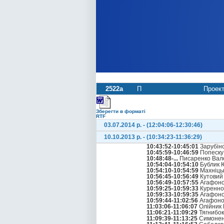
2522а
П
Проект
Зберегти в форматі
RTF
03.07.2014 р. - (12:04:06-12:30:46)
10.10.2013 р. - (10:34:23-11:36:29)
10:43:52-10:45:01
Зарубін
10:45:59-10:46:59
Попеску 
10:48:48-...
Писаренко Вал
10:54:04-10:54:10
Бублик 
10:54:10-10:54:59
Махніцьк
10:56:45-10:56:49
Кутовий 
10:56:49-10:57:55
Агафоно
10:59:25-10:59:33
Куренно
10:59:33-10:59:35
Агафоно
10:59:44-11:02:56
Агафоно
11:03:06-11:06:07
Олійник
11:06:21-11:09:29
Тягнибок
11:09:39-11:13:25
Симонен