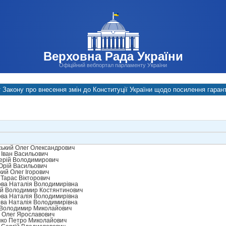
Верховна Рада України
Офіційний вебпортал парламенту України
 Закону про внесення змін до Конституції України щодо посилення гарант
ський Олег Олександрович
Іван Васильович
ерій Володимирович
Юрій Васильович
ий Олег Ігорович
Тарас Вікторович
ва Наталія Володимирівна
й Володимир Костянтинович
ва Наталія Володимирівна
ва Наталія Володимирівна
 Володимир Миколайович
 Олег Ярославович
ко Петро Миколайович