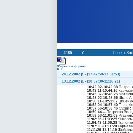
2485
У
Проект Зак
Зберегти в форматі
RTF
24.12.2002 р. - (17:47:59-17:51:53)
13.12.2002 р. - (10:37:30-11:26:21)
10:42:02-10:42:38
Петренк
10:43:11-10:44:16
Кармазін
10:45:37-10:46:25
Матвієнк
10:48:02-10:48:56
Шкіль А
10:50:11-10:51:02
Цибенко
10:52:04-10:57:40
Терьохін
10:57:56-10:58:46
Сухий Я
10:59:44-...
Петренко Воло
10:59:53-11:01:09
Рудьков
11:02:36-11:03:25
Янковськ
11:04:43-11:06:28
Ткаченко
11:07:30-11:11:20
Кармазін
11:11:29-11:14:19
Жебрівсь