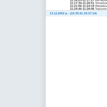
11:14:23-11:17:27
Матвієнк
11:17:34-11:20:51
Тягнибок
11:21:00-11:24:19
Яворівсь
11:24:40-11:26:06
Терьохін
13.12.2002 р. - (10:35:41-10:37:14)