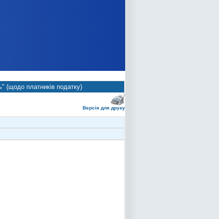
ь" (щодо платників податку)
Версія для друку