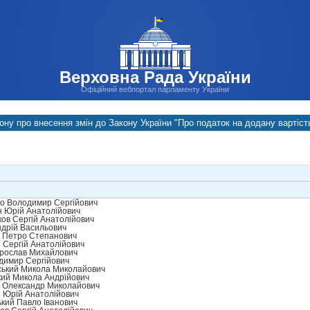
Верховна Рада України
Офіційний вебпортал парламенту України
ону про внесення змін до Закону України "Про податок на додану вартіст
о Володимир Сергійович
 Юрій Анатолійович
ов Сергій Анатолійович
ндрій Васильович
 Петро Степанович
 Сергій Анатолійович
рослав Михайлович
димир Сергійович
ський Микола Миколайович
ий Микола Андрійович
 Олександр Миколайович
 Юрій Анатолійович
кий Павло Іванович