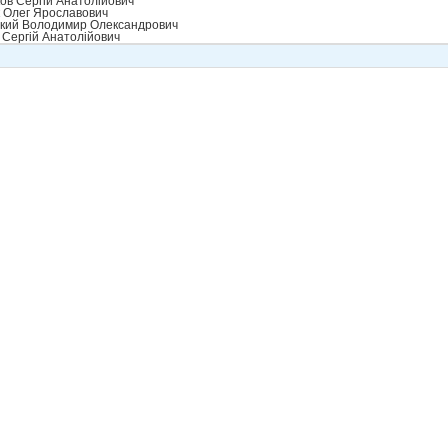
ов Сергій Анатолійович
 Олег Ярославович
кий Володимир Олександрович
 Сергій Анатолійович