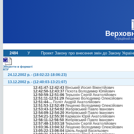
Верховн
Офіційний в
2484
У
Проект Закону про внесення змін до Закону Украї
Зберегти в форматі
RTF
24.12.2002 р. - (18:02:22-18:06:23)
13.12.2002 р. - (12:40:03-13:21:07)
12:41:47-12:42:43
Вінський Йосип Вікентійович
12:42:50-12:43:37
Пєхота Володимир Юлійович
12:50:59-12:51:06
Терьохін Сергій Анатолійович
12:51:11-12:51:29
Лещенко Володимир Олексійович
12:51:44-...
Полііт Андрій Анатолійович
12:51:53-12:52:49
Лещенко Володимир Олексійович
12:53:43-12:54:02
Жебрівський Павло Іванович
12:54:09-12:54:20
Жебрівський Павло Іванович
12:54:21-12:55:30
Кармазін Юрій Анатолійович
12:56:11-12:56:50
Жебрівський Павло Іванович
12:57:48-13:03:18
Терьохін Сергій Анатолійович
13:03:36-13:04:32
Лещенко Володимир Олексійович
13:05:22-13:06:04
Шкіль Андрій Васильович