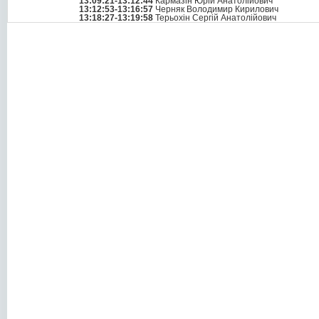
13:09:21-13:12:44
Кармазін Юрій Анатолійович
13:12:53-13:16:57
Черняк Володимир Кирилович
13:18:27-13:19:58
Терьохін Сергій Анатолійович