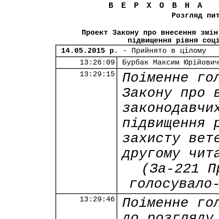
ВЕРХОВНА
Розгляд пи
Проект Закону про внесення змін
підвищення рівня соц
14.05.2015 р.
- Прийнято в цілому
13:26:09
Бурбак Максим Юрійович
13:29:15
Поіменне го
Закону про 
законодавчи
підвищення 
захисту вет
другому чит
(За-221 П
голосувало
13:29:46
Поіменне го
до розгляду