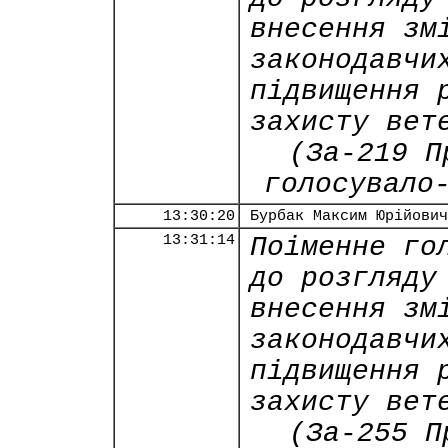
внесення зм
законодавчи
підвищення 
захисту вет
(За-219 П
голосувало
13:30:20
Бурбак Максим Юрійович
13:31:14
Поіменне го
до розгляду
внесення зм
законодавчи
підвищення 
захисту вет
(За-255 П