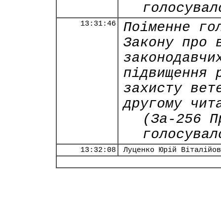
голосувал
13:31:46
Поіменне го
Закону про 
законодавчи
підвищення 
захисту вет
другому чит
(За-256 П
голосувал
13:32:08
Луценко Юрій Віталійов