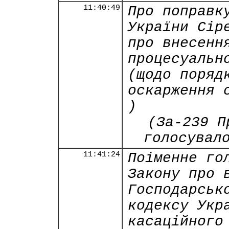
11:40:49
Про поправк
України Сір
про внесенн
процесуальн
(щодо поряд
оскарження 
)
(За-239 П
голосувал
11:41:24
Поіменне го
Закону про 
Господарськ
кодексу Укр
касаційного