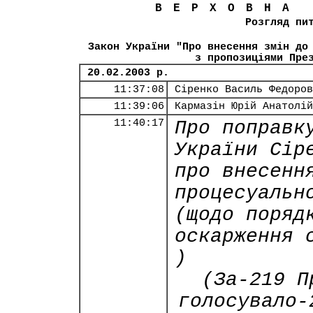
ВЕРХОВНА
Розгляд пи
Закон України "Про внесення змін до
з пропозиціями Пре
20.02.2003 р.
11:37:08
Сіренко Василь Федоров
11:39:06
Кармазін Юрій Анатолій
11:40:17
Про поправк
України Сір
про внесенн
процесуальн
(щодо поряд
оскарження 
)
(За-219 П
голосувало-