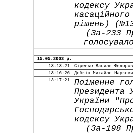
кодексу Укр
касаційного
рішень) (№1
(За-233 П
голосувал
15.05.2003 р.
13:13:21
Сіренко Василь Федоров
13:16:26
Добкін Михайло Маркови
13:17:21
Поіменне го
Президента 
України "Пр
Господарськ
кодексу Укр
(За-198 П