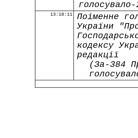
голосувало-
13:18:11
Поіменне го
України "Пр
Господарськ
кодексу Укр
редакції
(За-384 П
голосувал