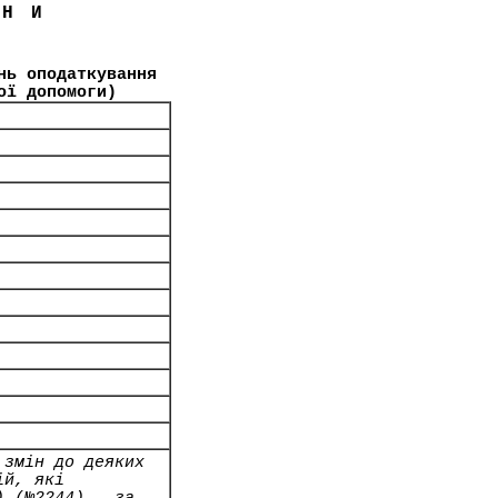
ЇНИ
нь оподаткування
ої допомоги)
 змін до деяких
ій, які