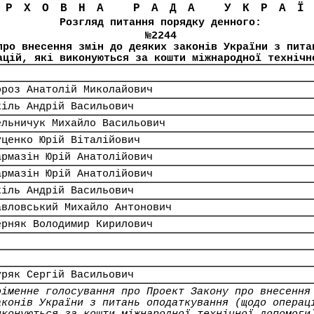
ЕРХОВНА РАДА УКРА
Розгляд питання порядку денного:
№2244
про внесення змін до деяких законів України з пита
ацій, які виконуються за кошти міжнародної технічн
ороз Анатолій Миколайович
кіль Андрій Васильович
ельничук Михайло Васильович
уценко Юрій Віталійович
армазін Юрій Анатолійович
армазін Юрій Анатолійович
кіль Андрій Васильович
авловський Михайло Антонович
ерняк Володимир Кирилович
уряк Сергій Васильович
оіменне голосування про Проект Закону про внесення
аконів України з питань оподаткування (щодо операц