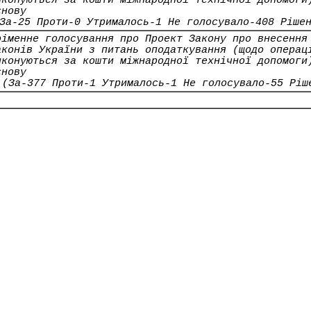
иконуються за кошти міжнародної технічної допомоги
снову
За-25 Проти-0 Утрималось-1 Не голосувало-408 Ріше
оіменне голосування про Проект Закону про внесення
аконів України з питань оподаткування (щодо операц
иконуються за кошти міжнародної технічної допомоги
снову
(За-377 Проти-1 Утрималось-1 Не голосувало-55 Ріш