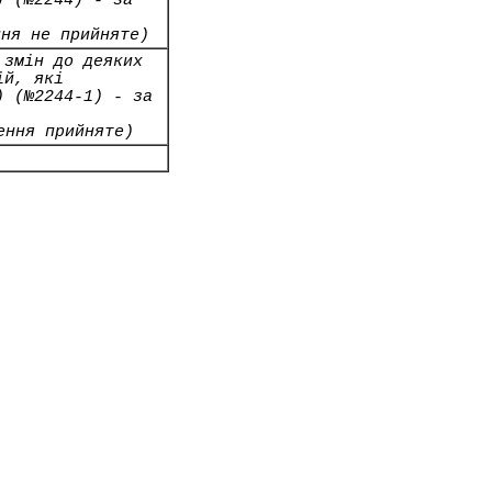
) (№2244) - за
ння не прийняте)
 змін до деяких
ій, які
) (№2244-1) - за
ення прийняте)