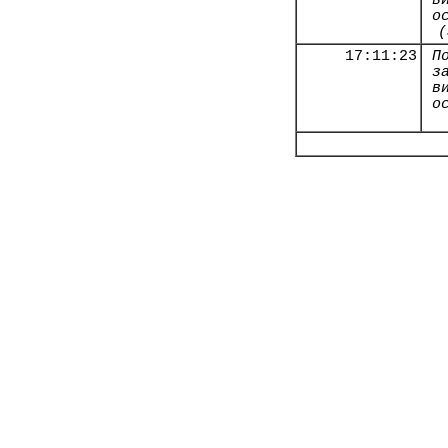
в
о
(
17:11:23
П
з
в
о