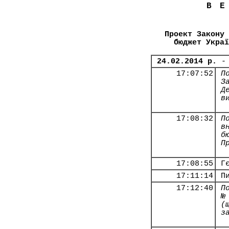
В
Проект Закону 
бюджет Украї
24.02.2014 р.
-
17:07:52
П
З
Д
в
17:08:32
П
в
б
П
17:08:55
Г
17:11:14
П
17:12:40
П
№
(
з