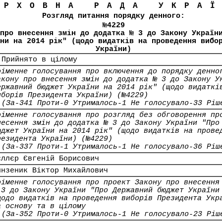
ЕРХОВНА РАДА УКРА
Розгляд питання порядку денного:
№4229
про внесення змін до додатка № 3 до Закону Україн
ни на 2014 рік" (щодо видатків на проведення вибо
України)
 Прийнято в цілому
оіменне голосування про включення до порядку денно
акону про внесення змін до додатка № 3 до Закону У
ержавний бюджет України на 2014 рік" (щодо видаткі
иборів Президента України) (№4229)
(За-341 Проти-0 Утрималось-1 Не голосувало-33 Ріш
оіменне голосування про розгляд без обговорення пр
несення змін до додатка № 3 до Закону України "Про
юджет України на 2014 рік" (щодо видатків на прове
резидента України) (№4229)
(За-337 Проти-1 Утрималось-1 Не голосувало-36 Ріш
єллєр Євгеній Борисович
инзеник Віктор Михайлович
оіменне голосування про проект Закону про внесення
 3 до Закону України "Про Державний бюджет України
щодо видатків на проведення виборів Президента Укр
а основу та в цілому
(За-352 Проти-0 Утрималось-1 Не голосувало-23 Ріш