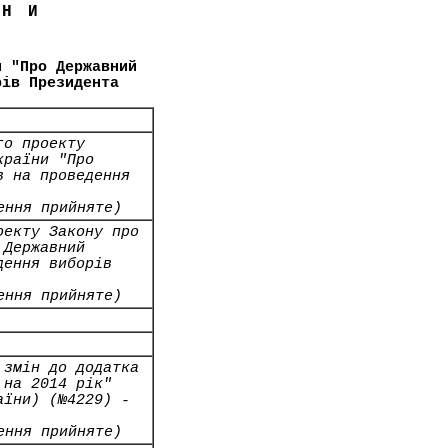
ЇНИ
и "Про Державний
рів Президента
го проекту
країни "Про
в на проведення
ення прийняте)
оекту Закону про
 Державний
дення виборів
ення прийняте)
 змін до додатка
 на 2014 рік"
аїни) (№4229) -
ення прийняте)