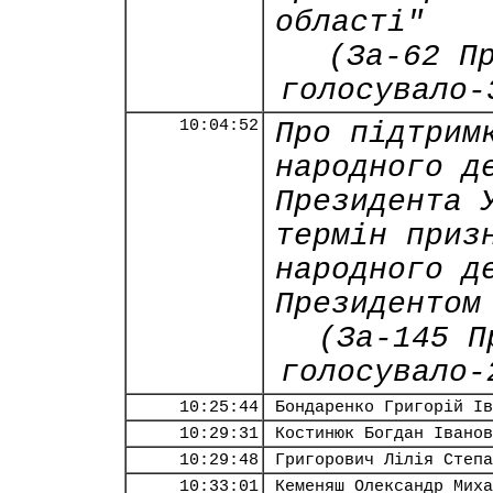
області"
(За-62 П
голосувало-
10:04:52
Про підтрим
народного д
Президента 
термін приз
народного д
Президентом
(За-145 П
голосувало-
10:25:44
Бондаренко Григорій Ів
10:29:31
Костинюк Богдан Іванов
10:29:48
Григорович Лілія Степа
10:33:01
Кеменяш Олександр Миха