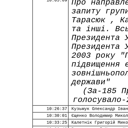
10:05:09
Про направл
запиту груп
Тарасюк , К
та інші. Вс
Президента 
Президента 
2003 року "
підвищення 
зовнішньопо
держави"
(За-185 П
голосувало-
10:26:37
Кузьмук Олександр Іван
10:30:01
Єщенко Володимир Микол
10:33:25
Калетнік Григорій Мико