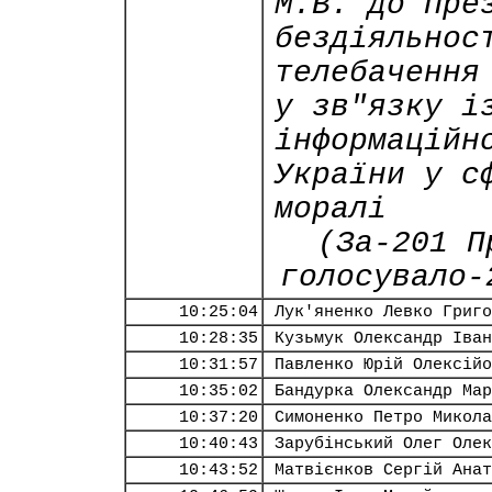
М.В. до Пре
бездіяльнос
телебачення
у зв"язку і
інформаційн
України у с
моралі
(За-201 П
голосувало-
10:25:04
Лук'яненко Левко Григо
10:28:35
Кузьмук Олександр Іван
10:31:57
Павленко Юрій Олексійо
10:35:02
Бандурка Олександр Мар
10:37:20
Симоненко Петро Микола
10:40:43
Зарубінський Олег Олек
10:43:52
Матвієнков Сергій Анат