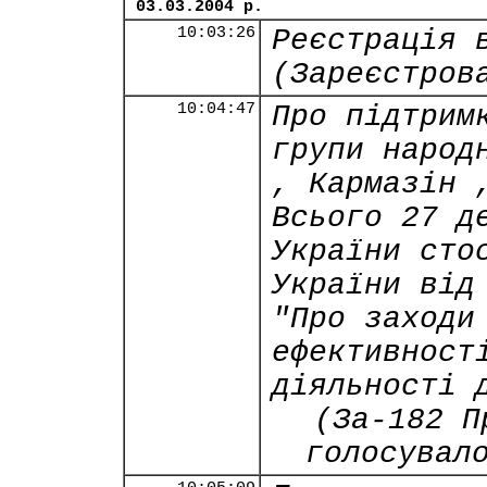
03.03.2004 р.
10:03:26
Реєстрація 
(Зареєстров
10:04:47
Про підтрим
групи народ
, Кармазін 
Всього 27 д
України сто
України від
"Про заходи
ефективност
діяльності 
(За-182 П
голосувал