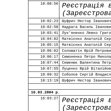
10:00:56
Реєстрація 
(Зареєстров
10:02:23
Шуфрич Нестор Іванович
10:02:50
Надрага Василь Іванови
10:03:41
Лук'яненко Левко Григо
10:04:02
Матвієнко Анатолій Сер
10:05:15
Матвієнко Анатолій Сер
10:06:02
Соломатін Юрій Петрови
10:06:17
Симоненко Петро Микола
10:07:44
Семенюк Валентина Петр
10:07:55
Луценко Юрій Віталійов
10:09:32
Соболєв Сергій Владисл
10:13:19
Шуфрич Нестор Іванович
16.03.2004 р.
16:03:27
Реєстрація 
(Зареєстров