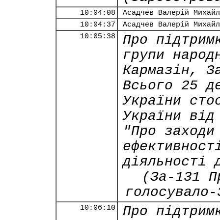
10:04:08
Асадчев Валерій Михайл
10:04:37
Асадчев Валерій Михайл
10:05:38
Про підтрим
групи народ
Кармазін, З
Всього 25 д
України сто
України від
"Про заходи
ефективност
діяльності 
(За-131 П
голосувало-
10:06:10
Про підтрим