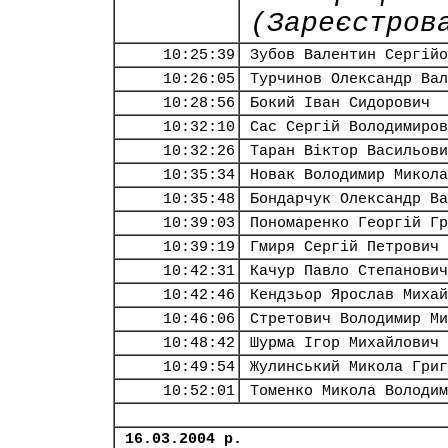
(Зареєстров
10:25:39
Зубов Валентин Сергійо
10:26:05
Турчинов Олександр Вал
10:28:56
Бокий Іван Сидорович
10:32:10
Сас Сергій Володимиров
10:32:26
Таран Віктор Васильови
10:35:34
Новак Володимир Микола
10:35:48
Бондарчук Олександр Ва
10:39:03
Пономаренко Георгій Гр
10:39:19
Гмиря Сергій Петрович
10:42:31
Качур Павло Степанович
10:42:46
Кендзьор Ярослав Михай
10:46:06
Стретович Володимир Ми
10:48:42
Шурма Ігор Михайлович
10:49:54
Жулинський Микола Григ
10:52:01
Томенко Микола Володим
16.03.2004 р.