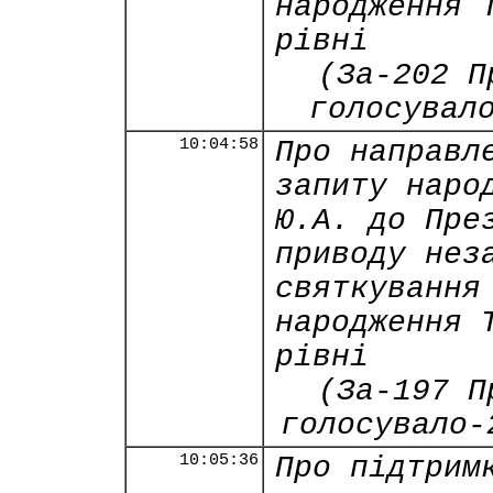
народження 
рівні
(За-202 П
голосувал
10:04:58
Про направл
запиту наро
Ю.А. до Пре
приводу нез
святкування
народження 
рівні
(За-197 П
голосувало-
10:05:36
Про підтрим