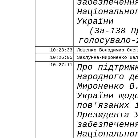
забезпеченн
Національно
України
(За-138 П
голосувало-
10:23:33
Лещенко Володимир Олек
10:26:05
Заклунна-Мироненко Вал
10:27:11
Про підтрим
народного д
Мироненко В
України щод
пов'язаних 
Президента 
забезпеченн
Національно