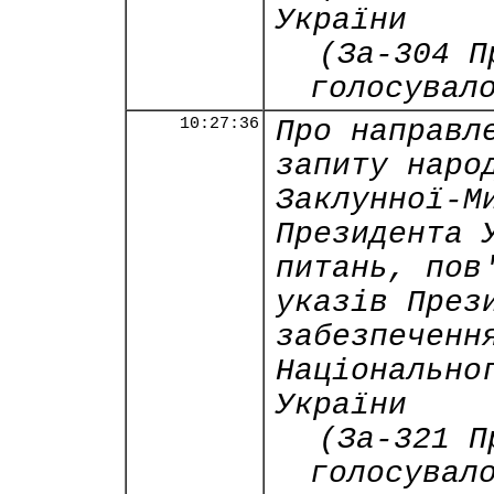
України
(За-304 П
голосувал
10:27:36
Про направл
запиту наро
Заклунної-М
Президента 
питань, пов
указів През
забезпеченн
Національно
України
(За-321 П
голосувал