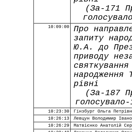
(За-171 П
голосувал
10:09:00
Про направл
запиту наро
Ю.А. до Пре
приводу нез
святкування
народження 
рівні
(За-187 П
голосувало-
10:23:30
Гінзбург Ольга Петрівн
10:26:13
Левцун Володимир Івано
10:26:29
Матвієнко Анатолій Сер