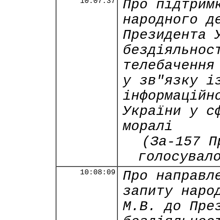
10:07:37
Про підтрим
народного д
Президента 
бездіяльнос
телебачення
у зв"язку і
інформаційн
України у с
моралі
(За-157 П
голосувал
10:08:09
Про направл
запиту наро
М.В. до Пре