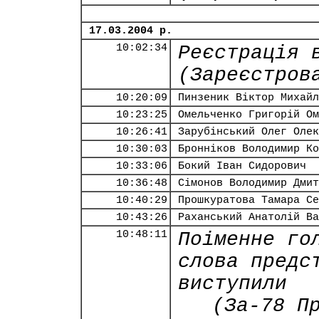
17.03.2004 р.
10:02:34
Реєстрація 
(Зареєстров
10:20:09
Пинзеник Віктор Михайл
10:23:25
Омельченко Григорій Ом
10:26:41
Зарубінський Олег Олек
10:30:03
Бронніков Володимир Ко
10:33:06
Бокий Іван Сидорович
10:36:48
Сімонов Володимир Дмит
10:40:29
Прошкуратова Тамара Се
10:43:26
Раханський Анатолій Ва
10:48:11
Поіменне го
слова предс
виступили
(За-78 П