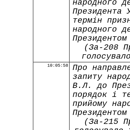
народного д
Президента 
термін приз
народного д
Президентом
(За-208 П
голосувал
10:05:58
Про направл
запиту наро
В.Л. до Пре
порядок і т
прийому нар
Президентом
(За-215 П