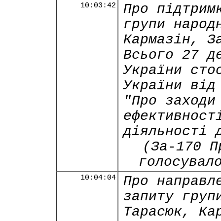
10:03:42
Про підтрим
групи народ
Кармазін, З
Всього 27 д
України сто
України від
"Про заходи
ефективност
діяльності 
(За-170 П
голосувал
10:04:04
Про направл
запиту груп
Тарасюк, Ка