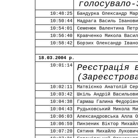
голосувало-
10:48:25
Бандурка Олександр Мар
10:50:44
Надрага Василь Іванови
10:54:01
Семенюк Валентина Петр
10:56:40
Кравченко Микола Васил
10:58:42
Борзих Олександр Івано
18.03.2004 р.
10:01:14
Реєстрація 
(Зареєстров
10:02:11
Матвієнко Анатолій Сер
10:03:42
Шкіль Андрій Васильови
10:04:38
Гармаш Галина Федорівн
10:04:43
Рудьковський Микола Ми
10:06:03
Александровська Алла О
10:06:59
Пинзеник Віктор Михайл
10:07:20
Сятиня Михайло Лукович