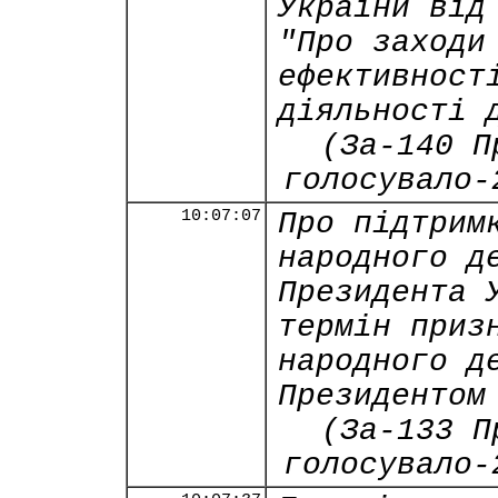
України від
"Про заходи
ефективност
діяльності 
(За-140 П
голосувало-
10:07:07
Про підтрим
народного д
Президента 
термін приз
народного д
Президентом
(За-133 П
голосувало-