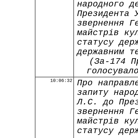
народного д
Президента 
звернення Г
майстрів ку
статусу дер
державним т
(За-174 П
голосувал
10:06:32
Про направл
запиту наро
Л.С. до Пре
звернення Г
майстрів ку
статусу дер