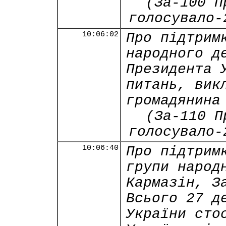
(За-100 П
голосувало-
10:06:02
Про підтрим
народного д
Президента 
питань, вик
громадянина
(За-110 П
голосувало-
10:06:40
Про підтрим
групи народ
Кармазін, З
Всього 27 д
України сто