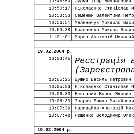
10:46:59
Шурма Ігор Михайлович
10:50:17
Ніколаєнко Станіслав М
10:53:33
Семенюк Валентина Петр
10:56:51
Мельничук Михайло Васи
10:59:38
Кравченко Микола Васил
11:01:01
Мороз Анатолій Миколай
19.02.2004 р.
10:03:46
Реєстрація 
(Зареєстров
10:05:25
Цушко Василь Петрович
10:05:33
Ніколаєнко Станіслав М
10:06:33
Беспалий Борис Якович
10:06:39
Зварич Роман Михайлови
10:07:39
Наливайко Анатолій Мих
10:07:48
Лещенко Володимир Олек
19.02.2004 р.