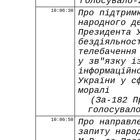
голосувало-
10:06:30
Про підтрим
народного д
Президента 
бездіяльнос
телебачення
у зв"язку і
інформаційн
України у с
моралі
(За-182 П
голосувал
10:06:50
Про направл
запиту наро