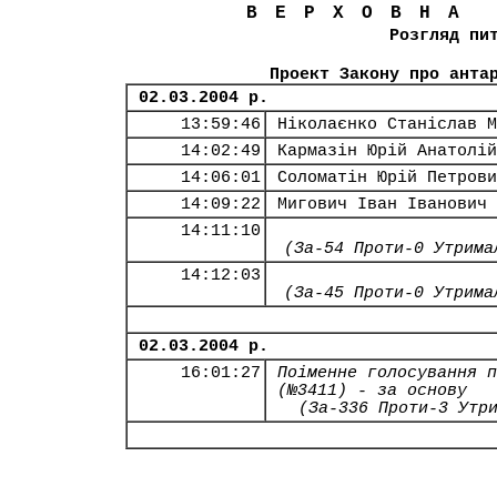
ВЕРХОВНА
Розгляд пи
Проект Закону про анта
02.03.2004 р.
13:59:46
Ніколаєнко Станіслав М
14:02:49
Кармазін Юрій Анатолій
14:06:01
Соломатін Юрій Петрови
14:09:22
Мигович Іван Іванович
14:11:10
(За-54 Проти-0 Утрима
14:12:03
(За-45 Проти-0 Утрима
02.03.2004 р.
16:01:27
Поіменне голосування п
(№3411) - за основу
(За-336 Проти-3 Утр