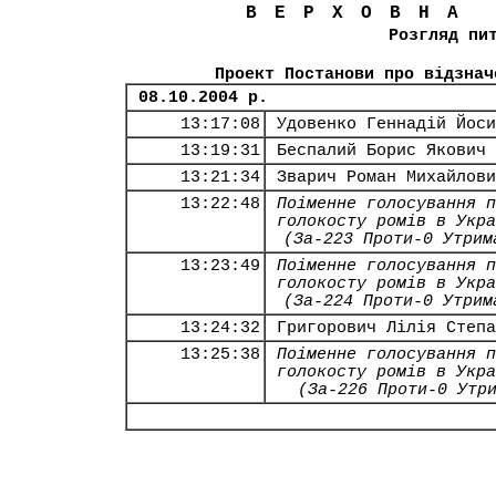
ВЕРХОВНА
Розгляд пи
Проект Постанови про відзнач
08.10.2004 р.
13:17:08
Удовенко Геннадій Йоси
13:19:31
Беспалий Борис Якович
13:21:34
Зварич Роман Михайлови
13:22:48
Поіменне голосування п
голокосту ромів в Укра
(За-223 Проти-0 Утрим
13:23:49
Поіменне голосування п
голокосту ромів в Укра
(За-224 Проти-0 Утрим
13:24:32
Григорович Лілія Степа
13:25:38
Поіменне голосування п
голокосту ромів в Укра
(За-226 Проти-0 Утр