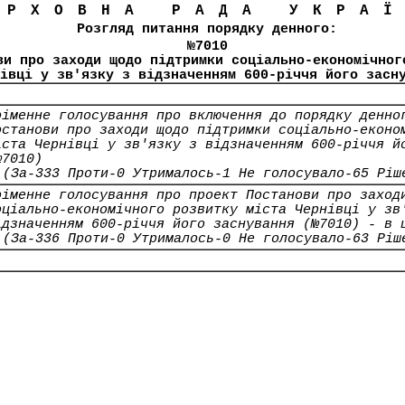
ЕРХОВНА РАДА УКРА
Розгляд питання порядку денного:
№7010
ви про заходи щодо підтримки соціально-економічног
івці у зв'язку з відзначенням 600-річчя його засн
оіменне голосування про включення до порядку денно
останови про заходи щодо підтримки соціально-еконо
іста Чернівці у зв'язку з відзначенням 600-річчя й
№7010)
(За-333 Проти-0 Утрималось-1 Не голосувало-65 Ріш
оіменне голосування про проект Постанови про заход
оціально-економічного розвитку міста Чернівці у зв
ідзначенням 600-річчя його заснування (№7010) - в 
(За-336 Проти-0 Утрималось-0 Не голосувало-63 Ріш