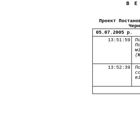
В
Проект Постано
Черн
05.07.2005 р.
13:51:59
П
П
м
(
13:52:39
П
с
в