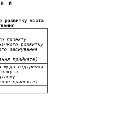
ЇНИ
о розвитку міста
ування
го проекту
мічного розвитку
ого заснування
ення прийняте)
и щодо підтримки
'язку з
цілому
ення прийняте)