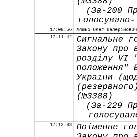
(№3388)
(За-200 П
голосувало-
17:09:56
Ляшко Олег Валерійович
17:11:42
Сигнальне г
Закону про 
розділу VI 
положення" 
України (що
(резервного
(№3388)
(За-229 П
голосувал
17:12:03
Поіменне го
Закону про 