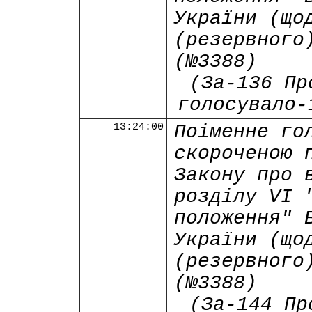
України (що
(резервного
(№3388)
(За-136 Пр
голосувало-
13:24:00
Поіменне го
скороченою 
Закону про 
розділу VI 
положення" 
України (що
(резервного
(№3388)
(За-144 Пр