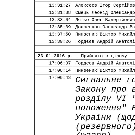
13:31:27
Алексєєв Ігор Сергійов
13:31:38
Ємець Леонід Олександр
13:33:04
Ляшко Олег Валерійович
13:35:39
Долженков Олександр Ва
13:37:50
Пинзеник Віктор Михайл
13:39:26
Гордєєв Андрій Анатолі
26.01.2016 р.
- Прийнято в цілому
17:06:07
Гордєєв Андрій Анатолі
17:08:14
Пинзеник Віктор Михайл
17:09:43
Сигнальне г
Закону про 
розділу VI 
положення" 
України (що
(резервного