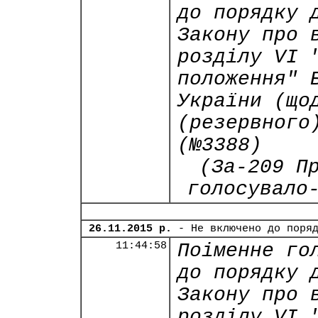
до порядку 
Закону про 
розділу VI 
положення" 
України (що
(резервного
(№3388)
(За-209 П
голосувало
26.11.2015 р.
- Не включено до поря
11:44:58
Поіменне го
до порядку 
Закону про 
розділу VI 