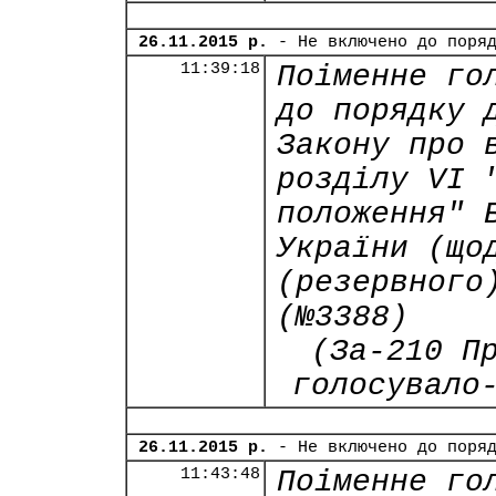
26.11.2015 р.
- Не включено до поря
11:39:18
Поіменне го
до порядку 
Закону про 
розділу VI 
положення" 
України (що
(резервного
(№3388)
(За-210 П
голосувало
26.11.2015 р.
- Не включено до поря
11:43:48
Поіменне го