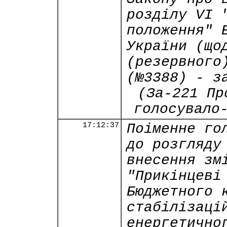
розділу VI 
положення" 
України (що
(резервного
(№3388) - з
(За-221 Пр
голосувало
17:12:37
Поіменне го
до розгляду
внесення зм
"Прикінцеві
Бюджетного 
стабілізаці
енергетично