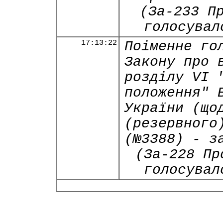
(За-233 П
голосувал
17:13:22
Поіменне го
Закону про 
розділу VI 
положення" 
України (що
(резервного
(№3388) - з
(За-228 Пр
голосувал