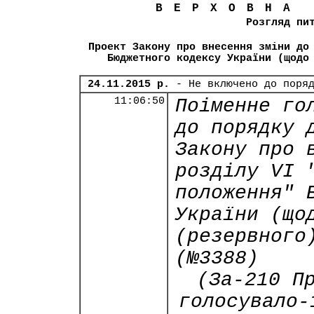
ВЕРХОВНА
Розгляд пи
Проект Закону про внесення зміни до
Бюджетного кодексу України (щодо
24.11.2015 р.
- Не включено до поря
11:06:50
Поіменне го
до порядку 
Закону про 
розділу VI 
положення" 
України (що
(резервного
(№3388)
(За-210 П
голосувало-