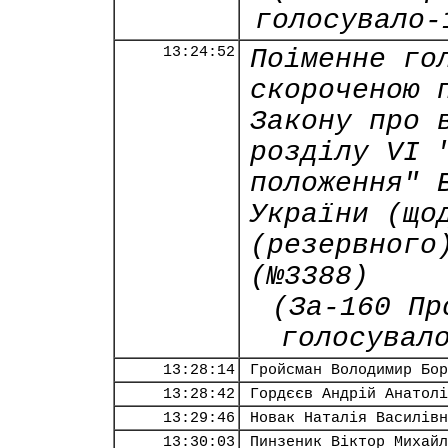
голосувало-
13:24:52
Поіменне го
скороченою 
Закону про 
розділу VI 
положення" 
України (що
(резервного
(№3388)
(За-160 Пр
голосувал
13:28:14
Гройсман Володимир Бор
13:28:42
Гордєєв Андрій Анатолі
13:29:46
Новак Наталія Василівн
13:30:03
Пинзеник Віктор Михайл