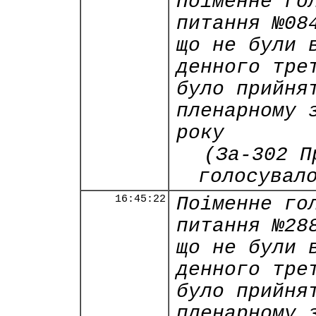
Поіменне го
питання №08
що не були 
денного тре
було прийня
пленарному 
року
(За-302 П
голосувал
16:45:22
Поіменне го
питання №28
що не були 
денного тре
було прийня
пленарному 