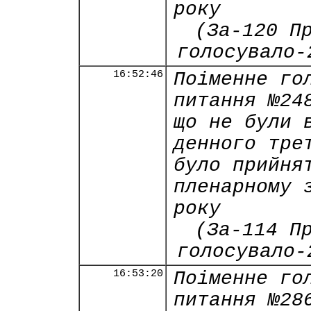
року
(За-120 П
голосувало-
16:52:46
Поіменне го
питання №24
що не були 
денного тре
було прийня
пленарному 
року
(За-114 П
голосувало-
16:53:20
Поіменне го
питання №28