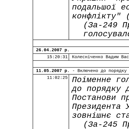
подальшої е
конфлікту" 
(За-249 П
голосувал
26.04.2007 р.
15:20:31
Колесніченко Вадим Вас
11.05.2007 р.
- Включено до порядку
11:02:25
Поіменне го
до порядку 
Постанови п
Президента 
зовнішнє ст
(За-245 П