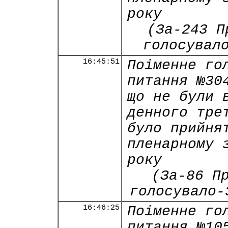
року
(За-243 П
голосувал
16:45:51
Поіменне го
питання №30
що не були 
денного тре
було прийня
пленарному 
року
(За-86 П
голосувало-
16:46:25
Поіменне го
питання №10