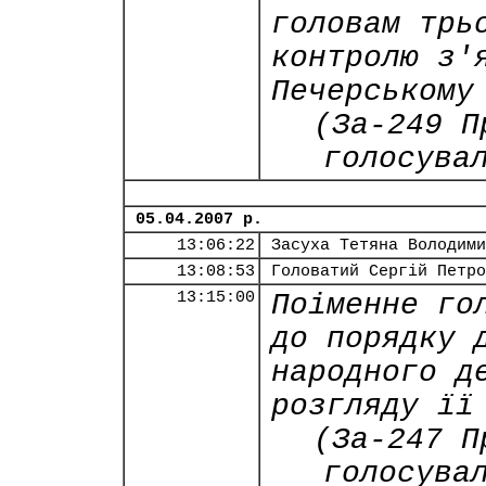
головам трь
контролю з'
Печерському
(За-249 П
голосува
05.04.2007 р.
13:06:22
Засуха Тетяна Володими
13:08:53
Головатий Сергій Петро
13:15:00
Поіменне го
до порядку 
народного д
розгляду її
(За-247 П
голосува