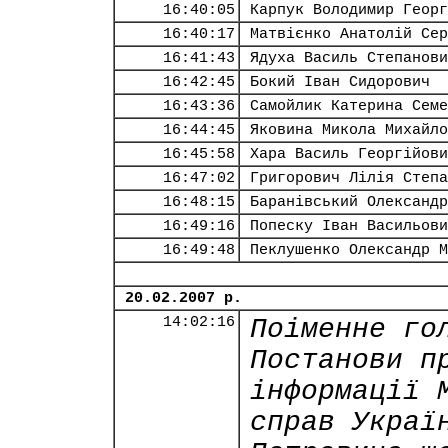
16:40:05
Карпук Володимир Георг
16:40:17
Матвієнко Анатолій Сер
16:41:43
Ядуха Василь Степанови
16:42:45
Бокий Іван Сидорович
16:43:36
Самойлик Катерина Семе
16:44:45
Яковина Микола Михайло
16:45:58
Хара Василь Георгійови
16:47:02
Григорович Лілія Степа
16:48:15
Баранівський Олександр
16:49:16
Попеску Іван Васильови
16:49:48
Пеклушенко Олександр М
20.02.2007 р.
14:02:16
Поіменне го
Постанови п
інформації 
справ Украї