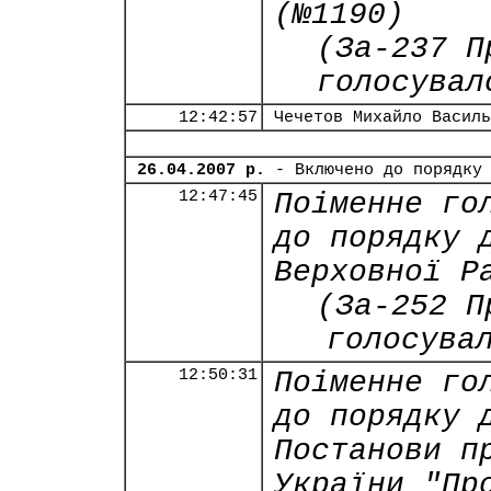
(№1190)
(За-237 П
голосувал
12:42:57
Чечетов Михайло Василь
26.04.2007 р.
- Включено до порядку
12:47:45
Поіменне го
до порядку 
Верховної Р
(За-252 П
голосува
12:50:31
Поіменне го
до порядку 
Постанови п
України "Пр