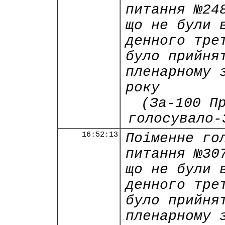
питання №24
що не були 
денного тре
було прийня
пленарному 
року
(За-100 П
голосувало-
16:52:13
Поіменне го
питання №30
що не були 
денного тре
було прийня
пленарному 