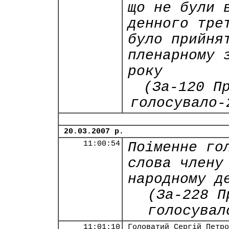
що не були 
денного тре
було прийня
пленарному 
року
(За-120 П
голосувало-
20.03.2007 р.
11:00:54
Поіменне го
слова члену
народному д
(За-228 П
голосувал
11:01:10
Головатий Сергій Петро