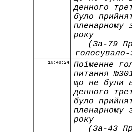
денного тре
було прийня
пленарному 
року
(За-79 П
голосувало-
16:48:24
Поіменне го
питання №30
що не були 
денного тре
було прийня
пленарному 
року
(За-43 П