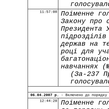
голосувал
11:57:08
Поіменне го
Закону про 
Президента 
підрозділів
держав на т
році для уч
багатонаціо
навчаннях (
(За-237 П
голосувал
06.04.2007 р.
- Включено до порядку
12:44:28
Поіменне го