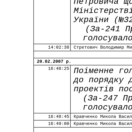
Петровича щ
Міністерств
України (№3
(За-241 П
голосувал
14:02:38
Стретович Володимир Ми
20.02.2007 р.
16:48:25
Поіменне го
до порядку 
проектів по
(За-247 П
голосувал
16:48:45
Кравченко Микола Васил
16:49:00
Кравченко Микола Васил