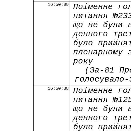
16:50:09
Поіменне го
питання №23
що не були 
денного тре
було прийня
пленарному 
року
(За-81 Пр
голосувало-
16:50:38
Поіменне го
питання №12
що не були 
денного тре
було прийня