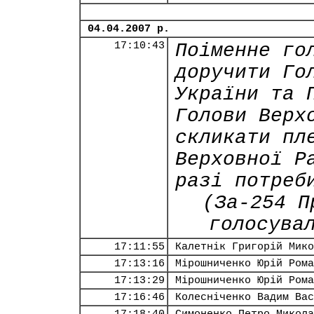
04.04.2007 р.
17:10:43
Поіменне го
доручити Го
України та 
Голови Верх
скликати пл
Верховної Р
разі потреб
(За-254 П
голосува
17:11:55
Калетнік Григорій Мико
17:13:16
Мірошниченко Юрій Рома
17:13:29
Мірошниченко Юрій Рома
17:16:46
Колесніченко Вадим Вас