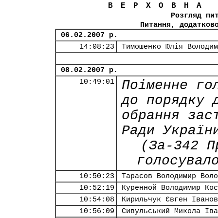
ВЕРХОВНА
Розгляд пи
Питання, додатков
06.02.2007 р.
14:08:23
Тимошенко Юлія Володим
08.02.2007 р.
10:49:01
Поіменне го
до порядку 
обрання зас
Ради Україн
(За-342 П
голосувал
10:50:23
Тарасов Володимир Воло
10:52:19
Куренной Володимир Кос
10:54:08
Кирильчук Євген Іванов
10:56:09
Сивульський Микола Іва