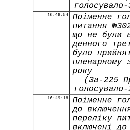
голосувало-
16:48:54
Поіменне го
питання №30
що не були 
денного тре
було прийня
пленарному 
року
(За-225 П
голосувало-
16:49:16
Поіменне го
до включенн
переліку пи
включені до