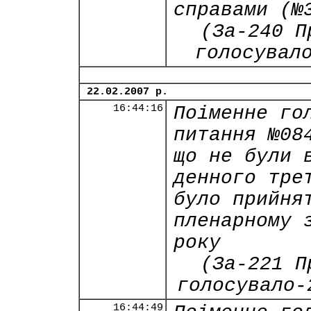
справами (№
(За-240 П
голосувал
22.02.2007 р.
16:44:16
Поіменне го
питання №08
що не були 
денного тре
було прийня
пленарному 
року
(За-221 П
голосувало-
16:44:49