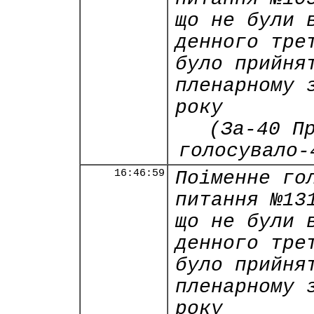
що не були 
денного тре
було прийня
пленарному 
року
(За-40 П
голосувало-
16:46:59
Поіменне го
питання №13
що не були 
денного тре
було прийня
пленарному 
року