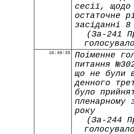
сесії, щодо
остаточне р
засіданні 8
(За-241 П
голосувал
16:49:35
Поіменне го
питання №30
що не були 
денного тре
було прийня
пленарному 
року
(За-244 П
голосувал