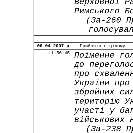
Верховної Р
Римського Б
(За-260 П
голосува
06.04.2007 р.
- Прийнято в цілому
11:56:45
Поіменне го
до переголо
про схвален
України про
збройних си
територію У
участі у ба
військових 
(За-238 П