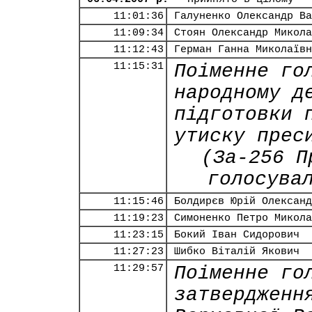
11:01:36
Галуненко Олександр Ва
11:09:34
Стоян Олександр Микола
11:12:43
Герман Ганна Миколаївн
11:15:31
Поіменне го
народному д
підготовки 
утиску прес
(За-256 П
голосува
11:15:46
Болдирєв Юрій Олександ
11:19:23
Симоненко Петро Микола
11:23:15
Бокий Іван Сидорович
11:27:23
Шибко Віталій Якович
11:29:57
Поіменне го
затвердженн