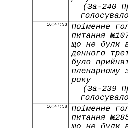
(За-240 П
голосувал
16:47:33
Поіменне го
питання №10
що не були 
денного тре
було прийня
пленарному 
року
(За-239 П
голосувал
16:47:58
Поіменне го
питання №28
що не були 