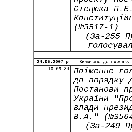
Стецюка П.Б
Конституцій
(№3517-1)
(За-255 П
голосува
24.05.2007 р.
- Включено до порядку
10:09:34
Поіменне го
до порядку 
Постанови п
України "Пр
влади Прези
В.А." (№356
(За-249 П