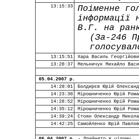
13:15:33
Поіменне го
інформації 
В.Г. на ран
(За-246 П
голосувал
13:15:51
Хара Василь Георгійови
13:28:37
Мельничук Михайло Васи
05.04.2007 р.
14:20:01
Болдирєв Юрій Олександ
14:23:38
Мірошниченко Юрій Рома
14:28:52
Мірошниченко Юрій Рома
14:35:12
Мірошниченко Юрій Рома
14:39:24
Стоян Олександр Микола
14:42:25
Самойленко Юрій Павлов
06.04.2007 р.
- Прийнято в цілому