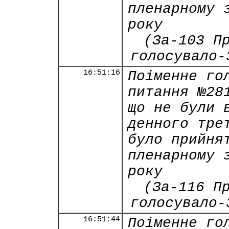
пленарному 
року
(За-103 П
голосувало-
16:51:16
Поіменне го
питання №28
що не були 
денного тре
було прийня
пленарному 
року
(За-116 П
голосувало-
16:51:44
Поіменне го