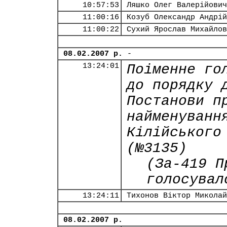
10:57:53
Ляшко Олег Валерійович
11:00:16
Козуб Олександр Андрій
11:00:22
Сухий Ярослав Михайлов
08.02.2007 р.
-
13:24:01
Поіменне го
до порядку 
Постанови п
найменуванн
Кілійського
(№3135)
(За-419 П
голосувал
13:24:11
Тихонов Віктор Миколай
08.02.2007 р.