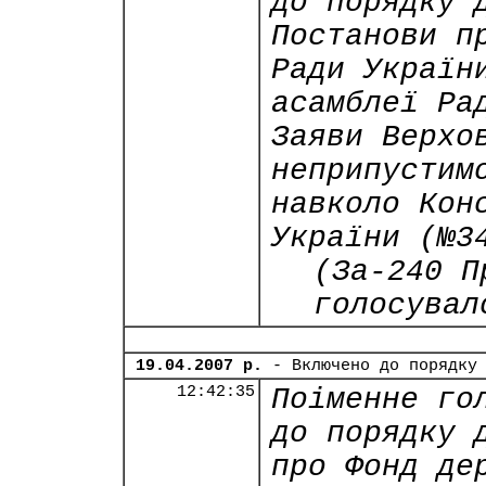
до порядку 
Постанови п
Ради Україн
асамблеї Ра
Заяви Верхо
неприпустим
навколо Кон
України (№3
(За-240 П
голосувал
19.04.2007 р.
- Включено до порядку
12:42:35
Поіменне го
до порядку 
про Фонд де