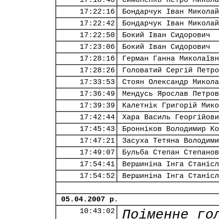
17:18:40
Симоненко Петро Микола
17:22:16
Бондарчук Іван Миколай
17:22:42
Бондарчук Іван Миколай
17:22:50
Бокий Іван Сидорович
17:23:06
Бокий Іван Сидорович
17:28:16
Герман Ганна Миколаївн
17:28:26
Головатий Сергій Петро
17:33:53
Стоян Олександр Микола
17:36:49
Мендусь Ярослав Петров
17:39:39
Калетнік Григорій Мико
17:42:44
Хара Василь Георгійови
17:45:43
Бронніков Володимир Ко
17:47:21
Засуха Тетяна Володими
17:49:07
Бульба Степан Степанов
17:54:41
Вершиніна Інга Станісл
17:54:52
Вершиніна Інга Станісл
05.04.2007 р.
10:43:02
Поіменне го