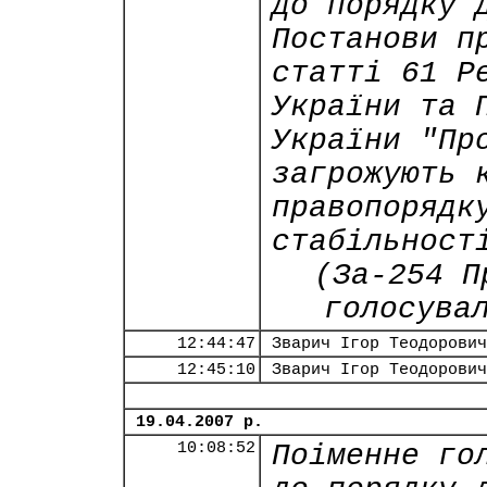
до порядку 
Постанови п
статті 61 Р
України та 
України "Пр
загрожують 
правопорядк
стабільност
(За-254 П
голосува
12:44:47
Зварич Ігор Теодорович
12:45:10
Зварич Ігор Теодорович
19.04.2007 р.
10:08:52
Поіменне го