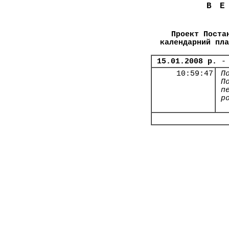
В
Проект Поста
календарний пла
15.01.2008 р.
-
10:59:47
П
П
п
р