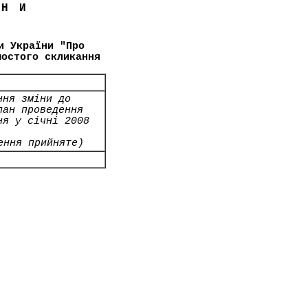
ЇНИ
и України "Про
шостого скликання
ння зміни до
лан проведення
ня у січні 2008
ення прийняте)