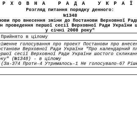
ЕРХОВНА РАДА УКРА
Розгляд питання порядку денного:
№1348
нови про внесення зміни до Постанови Верховної Рад
н проведення першої сесії Верховної Ради України 
у січні 2008 року"
 Прийнято в цілому
оіменне голосування про проект Постанови про внесе
останови Верховної Ради України "Про календарний п
ершої сесії Верховної Ради України шостого скликан
оку" (№1348) - в цілому
(За-374 Проти-4 Утрималось-1 Не голосувало-67 Ріш