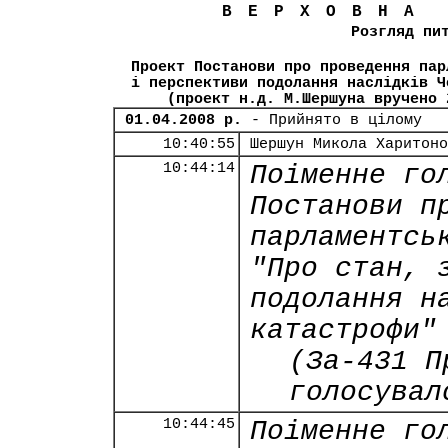
ВЕРХОВНА
Розгляд пи
Проект Постанови про проведення пар
і перспективи подолання наслідків Ч
(проект н.д. М.Шершуна вручено 
01.04.2008 р.
- Прийнято в цілому
10:40:55
Шершун Микола Харитоно
10:44:14
Поіменне го
Постанови п
парламентсь
"Про стан, 
подолання н
катастрофи"
(За-431 П
голосувал
10:44:45
Поіменне го