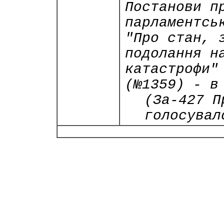
Постанови п
парламентсь
"Про стан, 
подолання н
катастрофи"
(№1359) - в
(За-427 П
голосувал