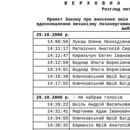
ВЕРХОВНА
Розгляд пи
Проект Закону про внесення змін
вдосконалення механізму позачергови
виб
29.10.2008 р.
14:06:56
Лукаш Олена Леонідівна
14:11:17
Матвієнко Анатолій Сер
14:12:47
Кирильчук Євген Іванов
14:12:59
Боднар Ольга Борисівна
14:14:01
Боднар Ольга Борисівна
14:16:39
Ключковський Юрій Богд
14:17:52
Ключковський Юрій Богд
29.10.2008 р.
- Не набрав голосів
14:28:22
Шкіль Андрій Васильови
14:31:41
Мартинюк Адам Іванович
14:34:55
Ключковський Юрій Богд
14:38:32
Кармазін Юрій Анатолій