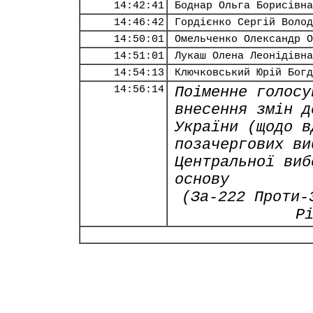
14:42:41
Боднар Ольга Борисівна
14:46:42
Гордієнко Сергій Волод
14:50:01
Омельченко Олександр О
14:51:01
Лукаш Олена Леонідівна
14:54:13
Ключковський Юрій Богд
14:56:14
Поіменне голосу
внесення змін д
України (щодо в
позачергових ви
Центральної виб
основу
(За-222 Проти-
Р