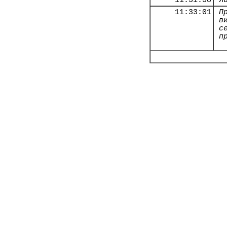
11:31:38
Я
11:33:01
П
в
с
п