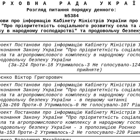
ЕРХОВНА РАДА УКРА
Розгляд питання порядку денного:
№5384
ови про інформацію Кабінету Міністрів України про
 "Про пріоритетність соціального розвитку села та 
су в народному господарстві" та продовольчу безпек
роект Постанови про інформацію Кабінету Міністрів 
иконання Закону України "Про пріоритетність соціал
ела та агропромислового комплексу в народному госп
родовольчу безпеку України
(За-224 Проти-18 Утрималось-3 Не голосувало-12
прийняте)
оєнко Віктор Григорович
роект Постанови про інформацію Кабінету Міністрів 
иконання Закону України "Про пріоритетність соціал
ела та агропромислового комплексу в народному госп
родовольчу безпеку України - в першому читанні
(За-269 Проти-0 Утрималось-0 Не голосувало-107 Рі
роект Постанови про інформацію Кабінету Міністрів 
иконання Закону України "Про пріоритетність соціал
ела та агропромислового комплексу в народному госп
родовольчу безпеку України - з пропозицією Роєнко
За-153 Проти-2 Утрималось-2 Не голосувало-220 Ріше