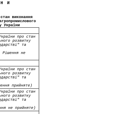
ЇНИ
 стан виконання
агропромислового
у України
України про стан
ьного розвитку
одарстві" та
4 Рішення не
України про стан
ьного розвитку
одарстві" та
шення прийняте)
України про стан
ьного розвитку
одарстві" та
ння не прийняте)