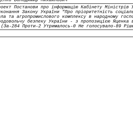
ценко Володимир Михайлович
роект Постанови про інформацію Кабінету Міністрів 
иконання Закону України "Про пріоритетність соціал
ела та агропромислового комплексу в народному госп
родовольчу безпеку України - з пропозицією Яценка 
(За-284 Проти-2 Утрималось-0 Не голосувало-89 Ріш