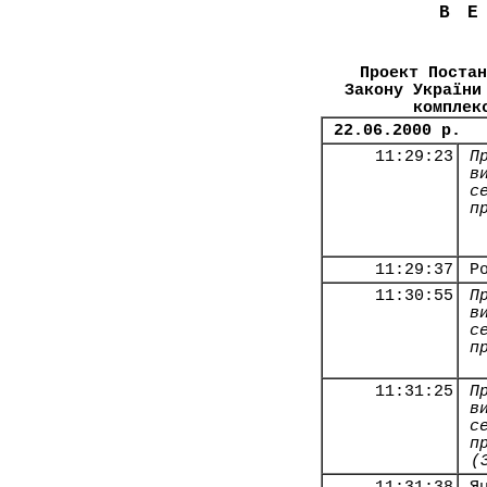
В
Проект Постан
Закону України
комплек
22.06.2000 р.
11:29:23
П
в
с
п
11:29:37
Р
11:30:55
П
в
с
п
11:31:25
П
в
с
п
(