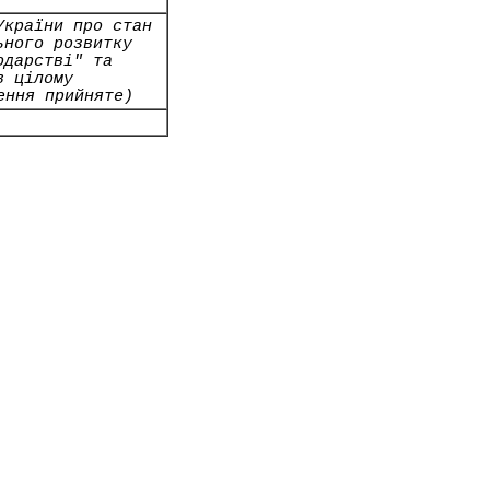
України про стан
ьного розвитку
одарстві" та
в цілому
ення прийняте)