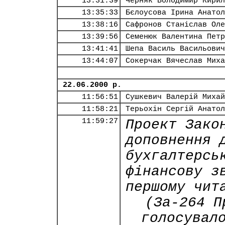
13:31:39
Черняк Володимир Кирил
13:35:33
Бєлоусова Ірина Анатол
13:38:16
Сафронов Станіслав Оле
13:39:56
Семенюк Валентина Петр
13:41:41
Шепа Василь Васильович
13:44:07
Сокерчак Вячеслав Миха
22.06.2000 р.
11:56:51
Сушкевич Валерій Михай
11:58:21
Терьохін Сергій Анатол
11:59:27
Проект Зако
доповнення 
бухгалтерсь
фінансову з
першому чит
(За-264 П
голосувал