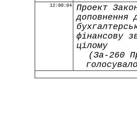
12:00:04
Проект Зако
доповнення 
бухгалтерсь
фінансову з
цілому
(За-260 П
голосувал