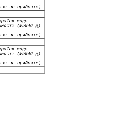
ння не прийняте)
країни щодо
ьності (№5046-д)
ння не прийняте)
країни щодо
ьності (№5046-д)
ння не прийняте)