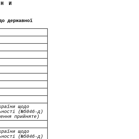
ЇНИ
до державної
країни щодо
ьності (№5046-д)
шення прийняте)
країни щодо
ьності (№5046-д)