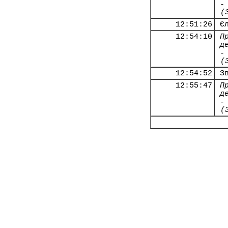
-
(
12:51:26
Є
12:54:10
П
д
-
(
12:54:52
З
12:55:47
П
д
-
(