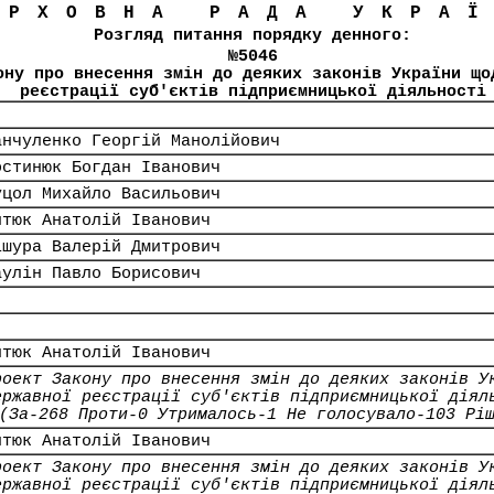
ЕРХОВНА РАДА УКРА
Розгляд питання порядку денного:
№5046
ону про внесення змін до деяких законів України що
реєстрації суб'єктів підприємницької діяльності
анчуленко Георгій Манолійович
остинюк Богдан Іванович
уцол Михайло Васильович
итюк Анатолій Іванович
ішура Валерій Дмитрович
аулін Павло Борисович
итюк Анатолій Іванович
роект Закону про внесення змін до деяких законів У
ержавної реєстрації суб'єктів підприємницької діял
(За-268 Проти-0 Утрималось-1 Не голосувало-103 Рі
итюк Анатолій Іванович
роект Закону про внесення змін до деяких законів У
ержавної реєстрації суб'єктів підприємницької діял