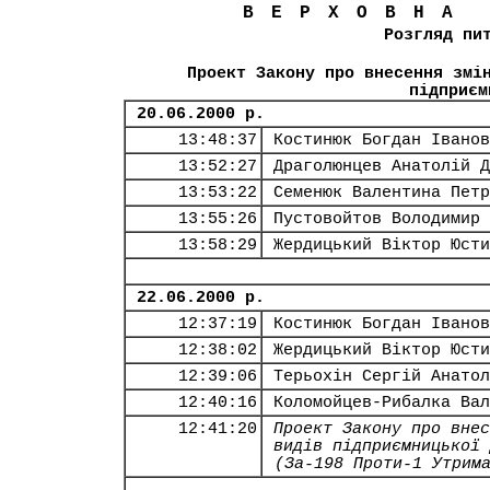
ВЕРХОВНА
Розгляд пи
Проект Закону про внесення змі
підприєм
20.06.2000 р.
13:48:37
Костинюк Богдан Іванов
13:52:27
Драголюнцев Анатолій Д
13:53:22
Семенюк Валентина Петр
13:55:26
Пустовойтов Володимир 
13:58:29
Жердицький Віктор Юсти
22.06.2000 р.
12:37:19
Костинюк Богдан Іванов
12:38:02
Жердицький Віктор Юсти
12:39:06
Терьохін Сергій Анатол
12:40:16
Коломойцев-Рибалка Вал
12:41:20
Проект Закону про внес
видів підприємницької 
(За-198 Проти-1 Утрим