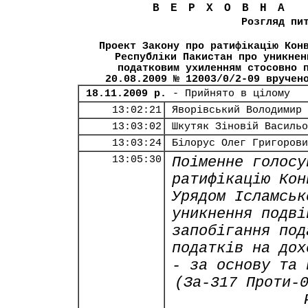
ВЕРХОВНА
Розгляд пи
Проект Закону про ратифікацію Кон
Республіки Пакистан про уникнен
податковим ухиленням стосовно 
20.08.2009 № 12003/0/2-09 вручен
18.11.2009 р.
- Прийнято в цілому
13:02:21
Яворівський Володимир 
13:03:02
Шкутяк Зіновій Васильо
13:03:24
Білорус Олег Григорови
13:05:30
Поіменне голосу
ратифікацію Кон
Урядом Ісламськ
уникнення подві
запобігання под
податків на дох
- за основу та 
(За-317 Проти-