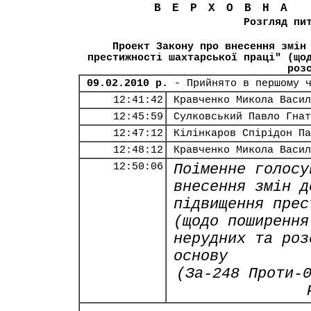
ВЕРХОВНА
Розгляд пи
Проект Закону про внесення змін
престижності шахтарської праці" (що
роз
09.02.2010 р.
- Прийнято в першому 
12:41:42
Кравченко Микола Васил
12:45:59
Сулковський Павло Гнат
12:47:12
Кілінкаров Спірідон Па
12:48:12
Кравченко Микола Васил
12:50:06
Поіменне голосу
внесення змін д
підвищення прес
(щодо поширення
нерудних та роз
основу
(За-248 Проти-