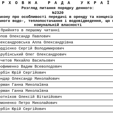
ЕРХОВНА РАДА УКРА
Розгляд питання порядку денного:
№2320
акону про особливості передачі в оренду та концесі
аного водо-, теплопостачання і водовідведення, що 
комунальній власності
 Прийнято в першому читанні
опов Олександр Павлович
лександровська Алла Олександрівна
ордієнко Сергій Володимирович
арубінський Олег Олександрович
ечетов Михайло Васильович
рофименко Вадим Всеволодович
ербін Юрій Сергійович
ондар Олександр Миколайович
ерман Ганна Миколаївна
ерман Ганна Миколаївна
лотніков Олексій Віталійович
имоненко Петро Миколайович
ербін Юрій Сергійович