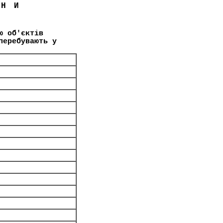
ЇНИ
ю об'єктів
перебувають у