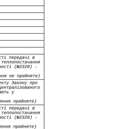
сті передачі в
 теплопостачання
ності (№2320) -
ння не прийняте)
екту Закону про
централізованого
ають у
шення прийняте)
сті передачі в
 теплопостачання
ності (№2320) -
шення прийняте)