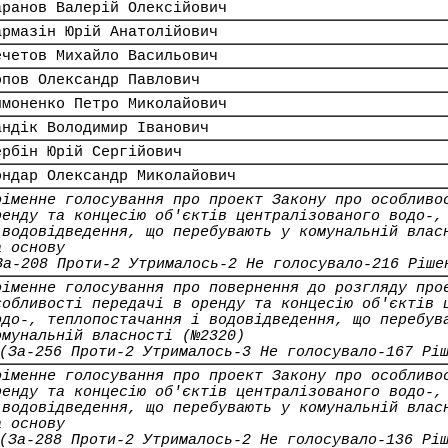
аранов Валерій Олексійович
армазін Юрій Анатолійович
ечетов Михайло Васильович
опов Олександр Павлович
имоненко Петро Миколайович
андік Володимир Іванович
ербін Юрій Сергійович
ондар Олександр Миколайович
оіменне голосування про проект Закону про особливо
ренду та концесію об'єктів централізованого водо-,
 водовідведення, що перебувають у комунальній влас
а основу
За-208 Проти-2 Утрималось-2 Не голосувало-216 Ріше
оіменне голосування про повернення до розгляду про
собливості передачі в оренду та концесію об'єктів 
одо-, теплопостачання і водовідведення, що перебув
омунальній власності (№2320)
(За-256 Проти-2 Утрималось-3 Не голосувало-167 Рі
оіменне голосування про проект Закону про особливо
ренду та концесію об'єктів централізованого водо-,
 водовідведення, що перебувають у комунальній влас
а основу
(За-288 Проти-2 Утрималось-2 Не голосувало-136 Рі