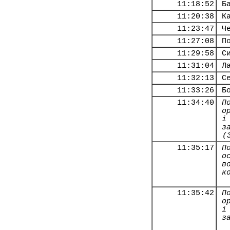
11:18:52
Б
11:20:38
К
11:23:47
Ч
11:27:08
П
11:29:58
С
11:31:04
Л
11:32:13
С
11:33:26
Б
11:34:40
П
о
і
з
(
11:35:17
П
о
в
к
11:35:42
П
о
і
з