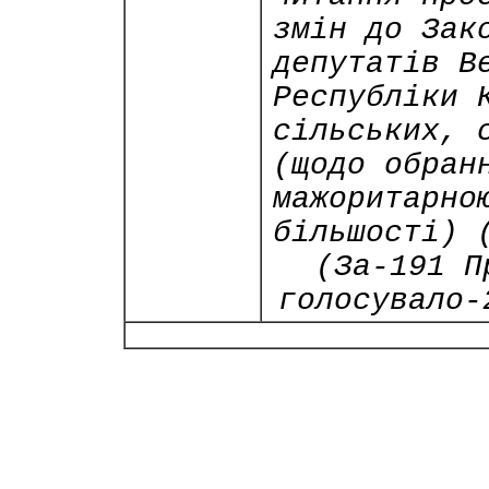
змін до Зак
депутатів В
Республіки 
сільських, 
(щодо обран
мажоритарно
більшості) 
(За-191 П
голосувало-