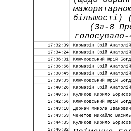
мажоритарно
більшості) 
(За-8 Пр
голосувало-
17:32:39
Кармазін Юрій Анатолій
17:34:24
Кармазін Юрій Анатолій
17:36:01
Ключковський Юрій Богд
17:36:56
Кармазін Юрій Анатолій
17:38:45
Кармазін Юрій Анатолій
17:39:35
Ключковський Юрій Богд
17:40:26
Кармазін Юрій Анатолій
17:40:57
Куликов Кирило Борисов
17:42:56
Ключковський Юрій Богд
17:43:18
Деркач Микола Іванович
17:43:53
Чечетов Михайло Василь
17:44:35
Куликов Кирило Борисов
17:46:02