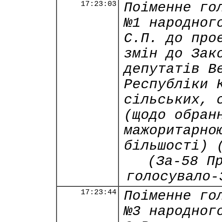
17:23:03
Поіменне го
№1 народног
С.П. до про
змін до Зак
депутатів В
Республіки 
сільських, 
(щодо обран
мажоритарно
більшості) 
(За-58 П
голосувало-
17:23:44
Поіменне го
№3 народног