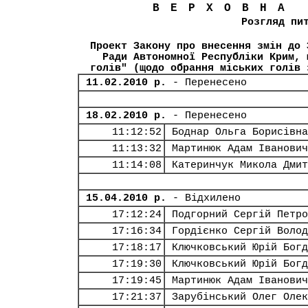
ВЕРХОВНА
Розгляд пи
Проект Закону про внесення змін до 
Ради Автономної Республіки Крим, 
голів" (щодо обрання міських голів 
11.02.2010 р.
- Перенесено
18.02.2010 р.
- Перенесено
11:12:52
Боднар Ольга Борисівна
11:13:32
Мартинюк Адам Іванович
11:14:08
Катеринчук Микола Дмит
15.04.2010 р.
- Відхилено
17:12:24
Подгорний Сергій Петро
17:16:34
Гордієнко Сергій Волод
17:18:17
Ключковський Юрій Богд
17:19:30
Ключковський Юрій Богд
17:19:45
Мартинюк Адам Іванович
17:21:37
Зарубінський Олег Олек