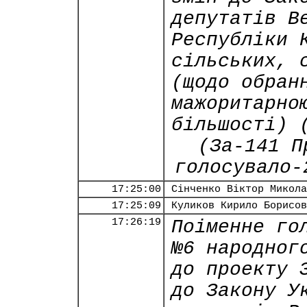
депутатів В
Республіки 
сільських, 
(щодо обран
мажоритарно
більшості) 
(За-141 П
голосувало-
17:25:00
Сінченко Віктор Микола
17:25:09
Куликов Кирило Борисов
17:26:19
Поіменне го
№6 народног
до проекту 
до Закону У