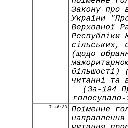
Поіменне го
Закону про 
України "Пр
Верховної Р
Республіки 
сільських, 
(щодо обран
мажоритарно
більшості) 
читанні та 
(За-194 П
голосувало-
17:46:30
Поіменне го
направлення
читання про