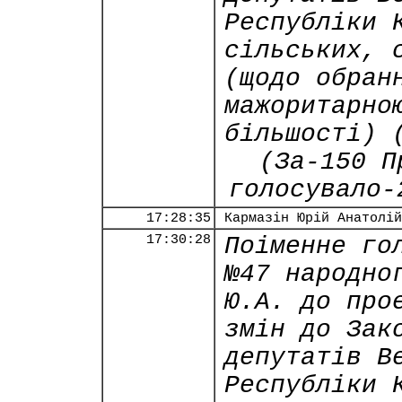
Республіки 
сільських, 
(щодо обран
мажоритарно
більшості) 
(За-150 П
голосувало-
17:28:35
Кармазін Юрій Анатолій
17:30:28
Поіменне го
№47 народно
Ю.А. до про
змін до Зак
депутатів В
Республіки 