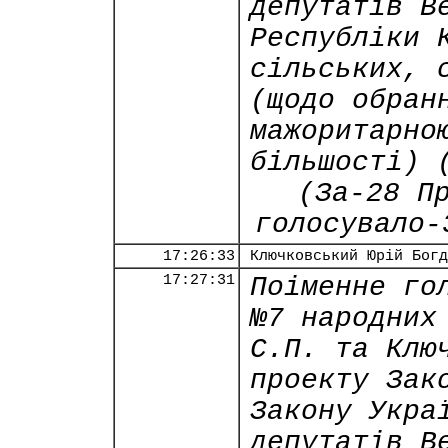
депутатів В
Республіки 
сільських, 
(щодо обран
мажоритарно
більшості) 
(За-28 П
голосувало-
17:26:33
Ключковський Юрій Богд
17:27:31
Поіменне го
№7 народних
С.П. та Клю
проекту Зак
Закону Укра
депутатів В