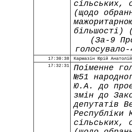
сільських, 
(щодо обран
мажоритарно
більшості) 
(За-9 Пр
голосувало-
17:30:38
Кармазін Юрій Анатолій
17:32:31
Поіменне го
№51 народно
Ю.А. до про
змін до Зак
депутатів В
Республіки 
сільських, 
(щодо обран