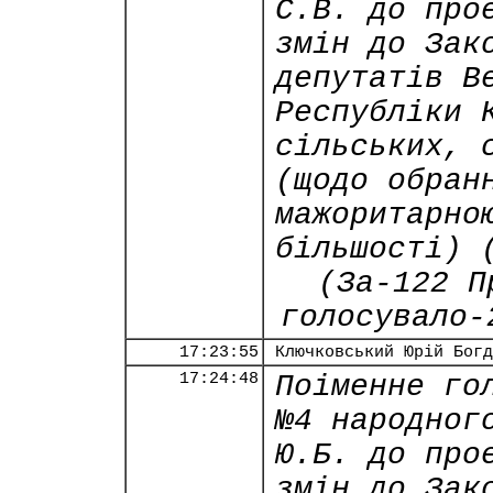
С.В. до про
змін до Зак
депутатів В
Республіки 
сільських, 
(щодо обран
мажоритарно
більшості) 
(За-122 П
голосувало-
17:23:55
Ключковський Юрій Богд
17:24:48
Поіменне го
№4 народног
Ю.Б. до про
змін до Зак