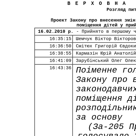
ВЕРХОВНА
Розгляд пи
Проект Закону про внесення змін
поміщення дітей у при
16.02.2010 р.
- Прийнято в першому 
16:35:15
Шемчук Віктор Вікторов
16:36:50
Смітюх Григорій Євдоки
16:38:55
Кармазін Юрій Анатолій
16:41:09
Зарубінський Олег Олек
16:43:36
Поіменне го
Закону про 
законодавчи
поміщення д
розподільни
за основу
(За-205 П