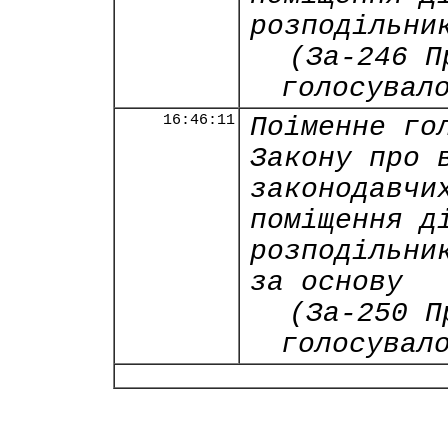
розподільни
(За-246 П
голосувал
16:46:11
Поіменне го
Закону про 
законодавчи
поміщення д
розподільни
за основу
(За-250 П
голосувал