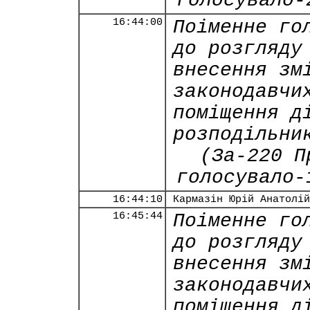
голосувало-
16:44:00
Поіменне го
до розгляду
внесення зм
законодавчи
поміщення д
розподільни
(За-220 П
голосувало-
16:44:10
Кармазін Юрій Анатолій
16:45:44
Поіменне го
до розгляду
внесення зм
законодавчи
поміщення д