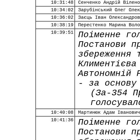
10:31:48
Сенченко Андрій Вілено
10:34:02
Зарубінський Олег Олек
10:36:02
Заєць Іван Олександров
10:38:19
Перестенко Марина Воло
10:39:51
Поіменне го
Постанови п
збереження 
Климентієва
Автономній 
- за основу
(За-354 П
голосувал
10:40:08
Мартинюк Адам Іванович
10:41:36
Поіменне го
Постанови п