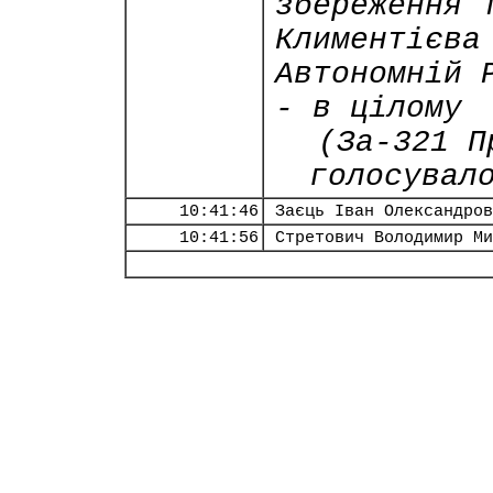
збереження 
Климентієва
Автономній 
- в цілому
(За-321 П
голосувал
10:41:46
Заєць Іван Олександров
10:41:56
Стретович Володимир Ми