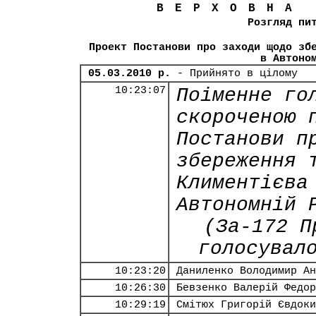
ВЕРХОВНА
Розгляд пи
Проект Постанови про заходи щодо зб
в Автоно
05.03.2010 р.
- Прийнято в цілому
10:23:07
Поіменне го
скороченою 
Постанови п
збереження 
Климентієва
Автономній 
(За-172 П
голосувал
10:23:20
Даниленко Володимир Ан
10:26:30
Бевзенко Валерій Федор
10:29:19
Смітюх Григорій Євдоки