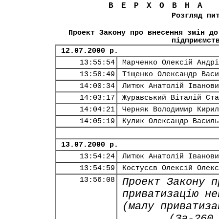
ВЕРХОВНА
Розгляд пи
Проект Закону про внесення змін до
підприємст
12.07.2000 р.
13:55:54
Марченко Олексій Андрі
13:58:49
Тіщенко Олександр Васи
14:00:34
Литюк Анатолій Іванови
14:03:17
Журавський Віталій Ста
14:04:21
Черняк Володимир Кирил
14:05:19
Кулик Олександр Василь
13.07.2000 р.
13:54:24
Литюк Анатолій Іванови
13:54:59
Костусєв Олексій Олекс
13:56:08
Проект Закону п
приватизацію не
(малу приватиза
(За-260