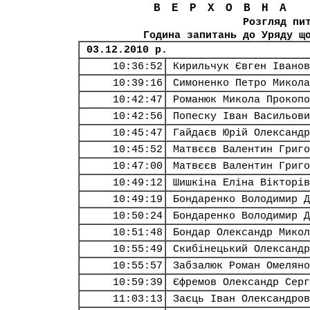
ВЕРХОВНА
Розгляд пи
Година запитань до Уряду щ
03.12.2010 р.
10:36:52
Кирильчук Євген Іванов
10:39:16
Симоненко Петро Микола
10:42:47
Романюк Микола Прокопо
10:42:56
Попеску Іван Васильови
10:45:47
Гайдаєв Юрій Олександр
10:45:52
Матвєєв Валентин Григо
10:47:00
Матвєєв Валентин Григо
10:49:12
Шишкіна Еліна Вікторів
10:49:19
Бондаренко Володимир Д
10:50:24
Бондаренко Володимир Д
10:51:48
Бондар Олександр Микол
10:55:49
Скибінецький Олександр
10:55:57
Забзалюк Роман Омеляно
10:59:39
Єфремов Олександр Серг
11:03:13
Заєць Іван Олександров