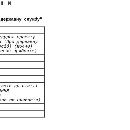
ЇНИ
 державну службу"
едурою проекту
и "Про державну
осіб) (№6440)
шення прийняте)
 змін до статті
ення
у
ння не прийняте)