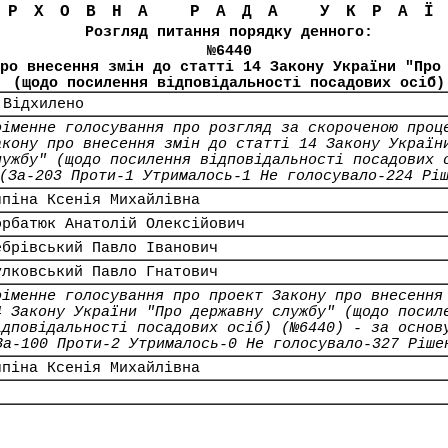
ЕРХОВНА РАДА УКРА
Розгляд питання порядку денного:
№6440
ро внесення змін до статті 14 Закону України "Про
(щодо посилення відповідальності посадових осіб)
 Відхилено
оіменне голосування про розгляд за скороченою проц
акону про внесення змін до статті 14 Закону Україн
лужбу" (щодо посилення відповідальності посадових 
(За-203 Проти-1 Утрималось-1 Не голосувало-224 Рі
япіна Ксенія Михайлівна
орбатюк Анатолій Олексійович
ебрівський Павло Іванович
улковський Павло Гнатович
оіменне голосування про проект Закону про внесення
4 Закону України "Про державну службу" (щодо посил
ідповідальності посадових осіб) (№6440) - за основ
За-100 Проти-2 Утрималось-0 Не голосувало-327 Ріше
япіна Ксенія Михайлівна