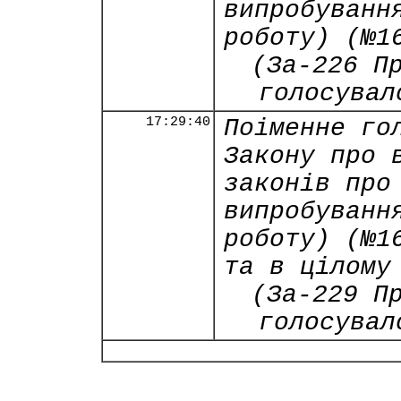
випробуванн
роботу) (№1
(За-226 П
голосувал
17:29:40
Поіменне го
Закону про 
законів про
випробуванн
роботу) (№1
та в цілому
(За-229 П
голосувал