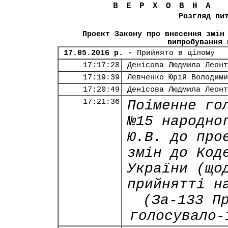
ВЕРХОВНА
Розгляд пи
Проект Закону про внесення змін
випробування 
17.05.2016 р.
- Прийнято в цілому
17:17:28
Денісова Людмила Леонт
17:19:39
Левченко Юрій Володими
17:20:49
Денісова Людмила Леонт
17:21:36
Поіменне го
№15 народно
Ю.В. до про
змін до Код
України (що
прийнятті н
(За-133 П
голосувало-