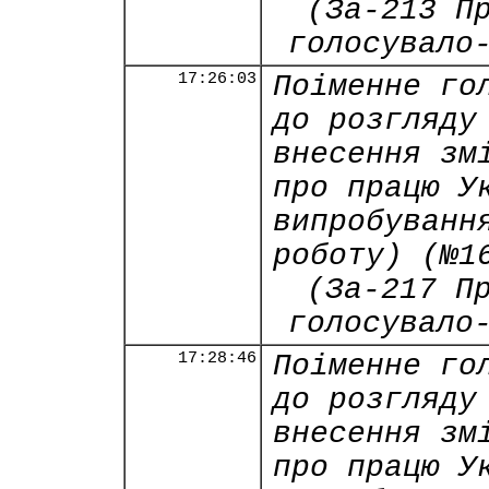
(За-213 П
голосувало
17:26:03
Поіменне го
до розгляду
внесення зм
про працю У
випробуванн
роботу) (№1
(За-217 П
голосувало
17:28:46
Поіменне го
до розгляду
внесення зм
про працю У