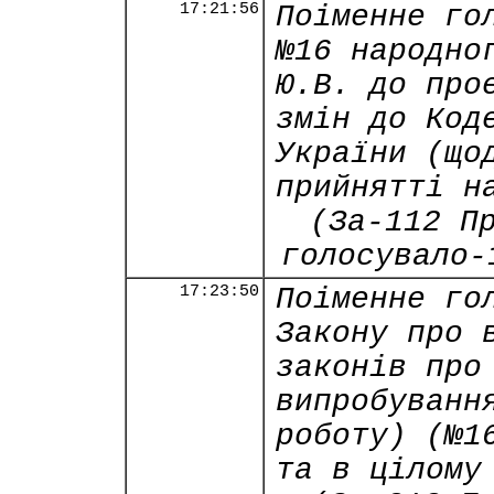
17:21:56
Поіменне го
№16 народно
Ю.В. до про
змін до Код
України (що
прийнятті н
(За-112 П
голосувало-
17:23:50
Поіменне го
Закону про 
законів про
випробуванн
роботу) (№1
та в цілому