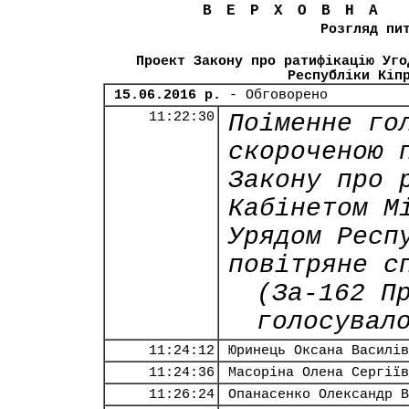
ВЕРХОВНА
Розгляд пи
Проект Закону про ратифікацію Уго
Республіки Кіп
15.06.2016 р.
- Обговорено
11:22:30
Поіменне го
скороченою 
Закону про 
Кабінетом М
Урядом Респ
повітряне с
(За-162 П
голосувал
11:24:12
Юринець Оксана Василів
11:24:36
Масоріна Олена Сергіїв
11:26:24
Опанасенко Олександр В