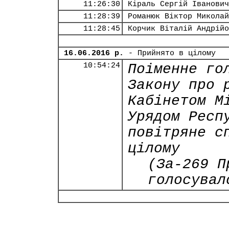
11:26:30
Кіраль Сергій Іванович
11:28:39
Романюк Віктор Миколай
11:28:45
Корчик Віталій Андрійо
16.06.2016 р.
- Прийнято в цілому
10:54:24
Поіменне го
Закону про 
Кабінетом М
Урядом Респ
повітряне с
цілому
(За-269 П
голосувал