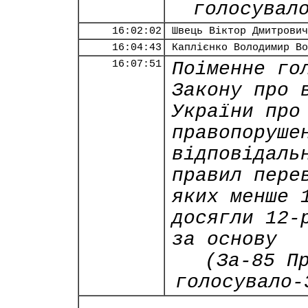
голосувал
16:02:02
Швець Віктор Дмитрович
16:04:43
Каплієнко Володимир Во
16:07:51
Поіменне го
Закону про 
України про
правопоруше
відповідаль
правил пере
яких менше 
досягли 12-
за основу
(За-85 П
голосувало-