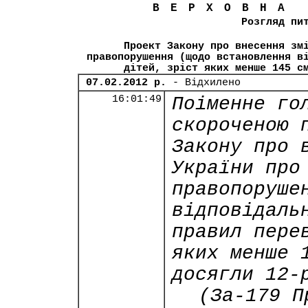
ВЕРХОВНА
Розгляд пи
Проект Закону про внесення зм
правопорушення (щодо встановлення в
дітей, зріст яких менше 145 с
07.02.2012 р.
- Відхилено
16:01:49
Поіменне го
скороченою 
Закону про 
України про
правопоруше
відповідаль
правил пере
яких менше 
досягли 12-
(За-179 П