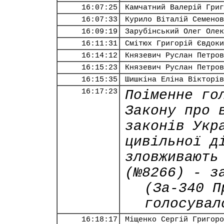
16:07:25
Камчатний Валерій Григ
16:07:33
Курило Віталій Семенов
16:09:19
Зарубінський Олег Олек
16:11:31
Смітюх Григорій Євдоки
16:14:12
Князевич Руслан Петров
16:15:23
Князевич Руслан Петров
16:15:35
Шишкіна Еліна Вікторів
16:17:23
Поіменне го
Закону про 
законів Укр
цивільної д
зловживають
(№8266) - з
(За-340 П
голосувал
16:18:17
Міщенко Сергій Григоро