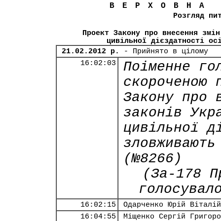
ВЕРХОВНА
Розгляд пи
Проект Закону про внесення змін
цивільної дієздатності ос
21.02.2012 р.
- Прийнято в цілому
16:02:03
Поіменне го
скороченою 
Закону про 
законів Укр
цивільної д
зловживають
(№8266)
(За-178 П
голосувал
16:02:15
Одарченко Юрій Віталій
16:04:55
Міщенко Сергій Григоро