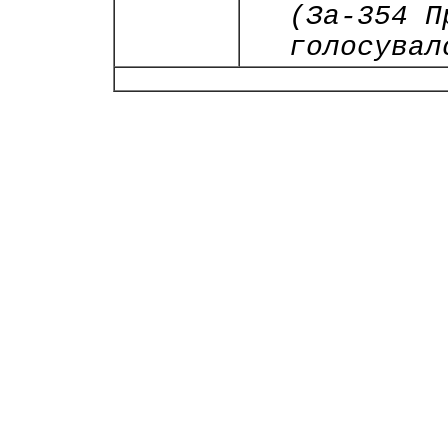
(За-354 П
голосувал