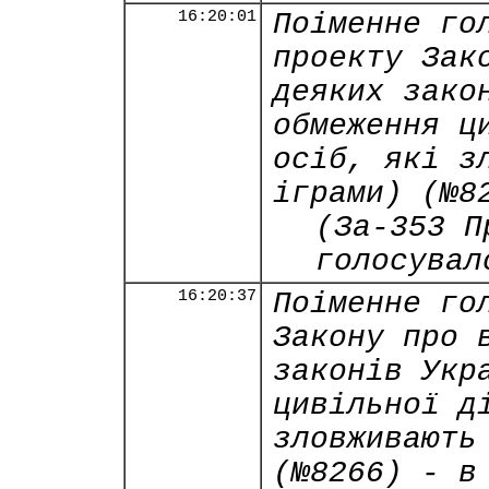
16:20:01
Поіменне го
проекту Зак
деяких зако
обмеження ц
осіб, які з
іграми) (№8
(За-353 П
голосувал
16:20:37
Поіменне го
Закону про 
законів Укр
цивільної д
зловживають
(№8266) - в