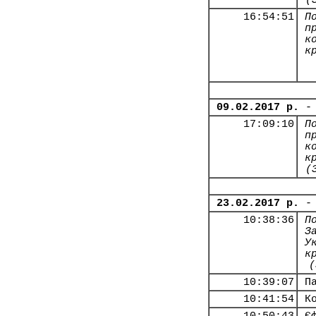
(
16:54:51
П
п
к
к
09.02.2017 р.
-
17:09:10
П
п
к
к
(
23.02.2017 р.
-
10:38:36
П
З
У
к
(
10:39:07
П
10:41:54
К