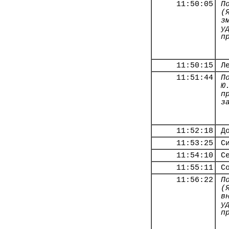
11:50:05
П
(
з
у
п
11:50:15
Л
11:51:44
П
Ю
п
з
11:52:18
Д
11:53:25
С
11:54:10
С
11:55:11
С
11:56:22
П
(
в
у
п