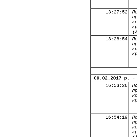
13:27:52
П
п
к
к
(
13:28:54
П
п
к
к
09.02.2017 р.
-
16:53:26
П
п
к
к
16:54:19
П
п
к
к