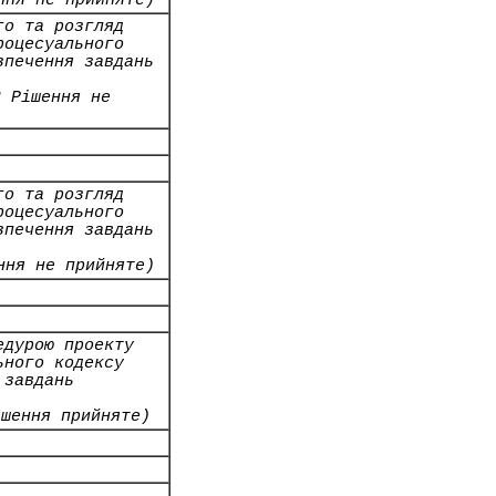
ння не прийняте)
го та розгляд
роцесуального
зпечення завдань
2 Рішення не
го та розгляд
роцесуального
зпечення завдань
ння не прийняте)
едурою проекту
ьного кодексу
 завдань
ішення прийняте)