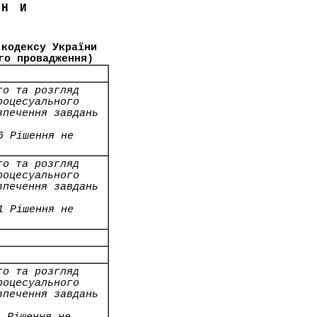
ЇНИ
 кодексу України
го провадження)
го та розгляд
роцесуального
зпечення завдань
6 Рішення не
го та розгляд
роцесуального
зпечення завдань
1 Рішення не
го та розгляд
роцесуального
зпечення завдань