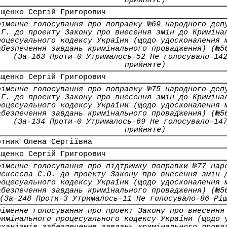
прийняте)
іщенко Сергій Григорович
оіменне голосування про поправку №69 народного деп
.Г. до проекту Закону про внесення змін до Криміна
роцесуального кодексу України (щодо удосконалення 
абезпечення завдань кримінального провадження) (№5
(За-163 Проти-0 Утрималось-52 Не голосувало-14
прийняте)
іщенко Сергій Григорович
оіменне голосування про поправку №75 народного деп
.Г. до проекту Закону про внесення змін до Криміна
роцесуального кодексу України (щодо удосконалення 
абезпечення завдань кримінального провадження) (№5
(За-134 Проти-0 Утрималось-69 Не голосувало-14
прийняте)
отник Олена Сергіївна
іщенко Сергій Григорович
оіменне голосування про підтримку поправки №77 нар
лєксєєва С.О. до проекту Закону про внесення змін 
роцесуального кодексу України (щодо удосконалення 
абезпечення завдань кримінального провадження) (№5
(За-248 Проти-3 Утрималось-11 Не голосувало-86 Рі
оіменне голосування про проект Закону про внесення
римінального процесуального кодексу України (щодо 