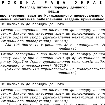
ЕРХОВНА РАДА УКРА
Розгляд питання порядку денного:
№5610
про внесення змін до Кримінального процесуального
алення механізмів забезпечення завдань кримінально
 Не включено до порядку денного
оіменне голосування про включення до порядку денно
роекту Закону про внесення змін до Кримінального п
одексу України (щодо удосконалення механізмів забе
римінального провадження) (№5610)
(За-195 Проти-11 Утрималось-32 Не голосувало-12
прийняте)
оіменне голосування про включення до порядку денно
роекту Закону про внесення змін до Кримінального п
одексу України (щодо удосконалення механізмів забе
римінального провадження) (№5610)
(За-207 Проти-10 Утрималось-26 Не голосувало-12
прийняте)
 Не включено до порядку денного
оіменне голосування про включення до порядку денно
роекту Закону про внесення змін до Кримінального п
одексу України (щодо удосконалення механізмів забе
римінального провадження) (№5610)