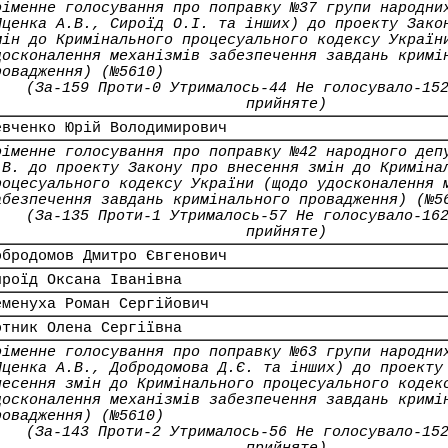
оіменне голосування про поправку №37 групи народни
Яценка А.В., Сироїд О.І. та інших) до проекту Зако
мін до Кримінального процесуального кодексу Україн
досконалення механізмів забезпечення завдань кримі
ровадження) (№5610)
(За-159 Проти-0 Утрималось-44 Не голосувало-15
прийняте)
евченко Юрій Володимирович
оіменне голосування про поправку №42 народного деп
.В. до проекту Закону про внесення змін до Криміна
роцесуального кодексу України (щодо удосконалення 
абезпечення завдань кримінального провадження) (№5
(За-135 Проти-1 Утрималось-57 Не голосувало-16
прийняте)
обродомов Дмитро Євгенович
ироїд Оксана Іванівна
еменуха Роман Сергійович
отник Олена Сергіївна
оіменне голосування про поправку №63 групи народни
Яценка А.В., Добродомова Д.Є. та інших) до проекту
несення змін до Кримінального процесуального кодек
досконалення механізмів забезпечення завдань кримі
ровадження) (№5610)
(За-143 Проти-2 Утрималось-56 Не голосувало-15