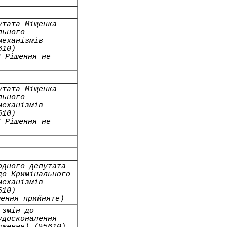
утата Міщенка
льного
механізмів
610)
2 Рішення не
утата Міщенка
льного
механізмів
610)
7 Рішення не
одного депутата
до Кримінального
механізмів
610)
шення прийняте)
 змін до
удосконалення