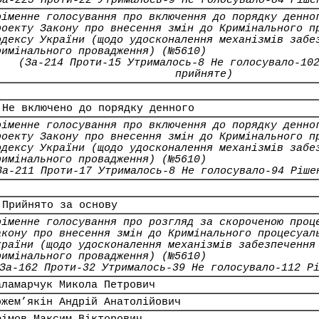
За-225 Проти-22 Утрималось-9 Не голосувало-84 Ріше
оіменне голосування про включення до порядку денно
роекту Закону про внесення змін до Кримінального п
одексу України (щодо удосконалення механізмів забе
римінального провадження) (№5610)
(За-214 Проти-15 Утрималось-8 Не голосувало-10
прийняте)
 Не включено до порядку денного
оіменне голосування про включення до порядку денно
роекту Закону про внесення змін до Кримінального п
одексу України (щодо удосконалення механізмів забе
римінального провадження) (№5610)
За-211 Проти-17 Утрималось-8 Не голосувало-94 Ріше
 Прийнято за основу
оіменне голосування про розгляд за скороченою проц
акону про внесення змін до Кримінального процесуал
країни (щодо удосконалення механізмів забезпечення
римінального провадження) (№5610)
За-162 Проти-32 Утрималось-39 Не голосувало-112 Р
аламарчук Микола Петрович
ожем’якін Андрій Анатолійович