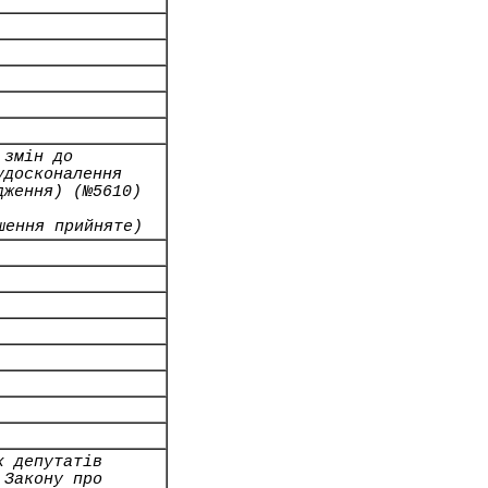
 змін до
удосконалення
дження) (№5610)
шення прийняте)
х депутатів
 Закону про