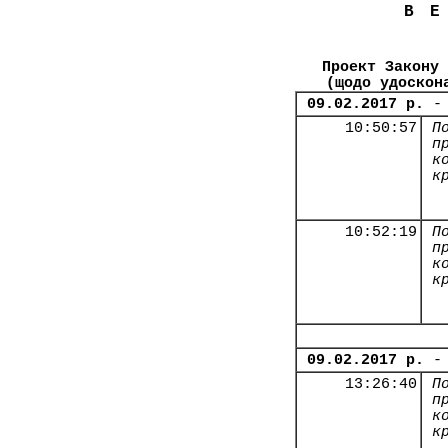
В
Проект Закону 
(щодо удоскон
09.02.2017 р.
-
10:50:57
П
п
к
к
10:52:19
П
п
к
к
09.02.2017 р.
-
13:26:40
П
п
к
к