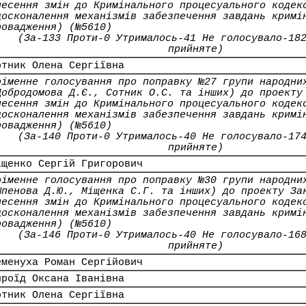
несення змін до Кримінального процесуального кодек
досконалення механізмів забезпечення завдань кримі
ровадження) (№5610)
(За-133 Проти-0 Утрималось-41 Не голосувало-18
прийняте)
отник Олена Сергіївна
оіменне голосування про поправку №27 групи народни
Добродомова Д.Є., Сотник О.С. та інших) до проекту
несення змін до Кримінального процесуального кодек
досконалення механізмів забезпечення завдань кримі
ровадження) (№5610)
(За-140 Проти-0 Утрималось-40 Не голосувало-17
прийняте)
іщенко Сергій Григорович
оіменне голосування про поправку №30 групи народни
Шпенова Д.Ю., Міщенка С.Г. та інших) до проекту За
несення змін до Кримінального процесуального кодек
досконалення механізмів забезпечення завдань кримі
ровадження) (№5610)
(За-146 Проти-0 Утрималось-40 Не голосувало-16
прийняте)
еменуха Роман Сергійович
ироїд Оксана Іванівна
отник Олена Сергіївна