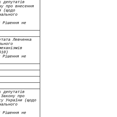
х депутатів
ну про внесення
и (щодо
нального
2 Рішення не
утата Левченка
льного
механізмів
610)
2 Рішення не
х депутатів
 Закону про
су України (щодо
нального
2 Рішення не