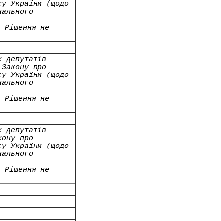
су України (щодо
нального
2 Рішення не
х депутатів
 Закону про
су України (щодо
нального
4 Рішення не
х депутатів
кону про
су України (щодо
нального
8 Рішення не