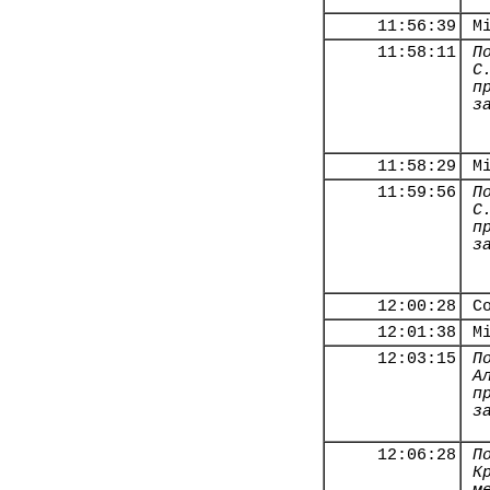
11:56:39
М
11:58:11
П
С
п
з
11:58:29
М
11:59:56
П
С
п
з
12:00:28
С
12:01:38
М
12:03:15
П
А
п
з
12:06:28
П
К