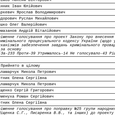
фімов Максим Вікторович
інник Іван Юлійович
аркевич Ярослав Володимирович
идорович Руслан Михайлович
яшко Олег Валерійович
омазанов Андрій Віталійович
оіменне голосування про проект Закону про внесення
римінального процесуального кодексу України (щодо 
еханізмів забезпечення завдань кримінального прова
 за основу
(За-233 Проти-39 Утрималось-14 Не голосувало-43 Рі
 Прийнято в цілому
аламарчук Микола Петрович
отник Олена Сергіївна
аламарчук Микола Петрович
іщенко Сергій Григорович
еменуха Роман Сергійович
отник Олена Сергіївна
оіменне голосування про поправку №25 групи народни
Міщенка С.Г., Писаренка В.В., та інших) до проекту