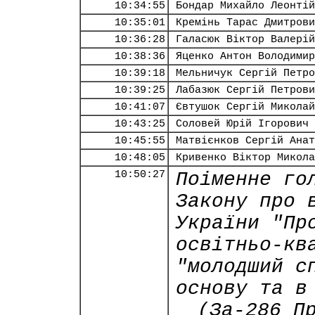
10:34:55
Бондар Михайло Леонтій
10:35:01
Кремінь Тарас Дмитрови
10:36:28
Галасюк Віктор Валерій
10:38:36
Яценко Антон Володимир
10:39:18
Мельничук Сергій Петро
10:39:25
Лабазюк Сергій Петрови
10:41:07
Євтушок Сергій Миколай
10:43:25
Соловей Юрій Ігорович
10:45:55
Матвієнков Сергій Анат
10:48:05
Кривенко Віктор Микола
10:50:27
Поіменне го
Закону про 
України "Пр
освітньо-кв
"молодший с
основу та в
(За-286 П