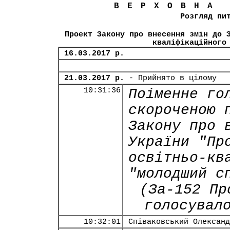
ВЕРХОВНА
Розгляд пи
Проект Закону про внесення змін до 
кваліфікаційного
16.03.2017 р.
21.03.2017 р.
- Прийнято в цілому
10:31:36
Поіменне го
скороченою 
Закону про 
України "Пр
освітньо-кв
"молодший с
(За-152 Пр
голосувал
10:32:01
Співаковський Олександ