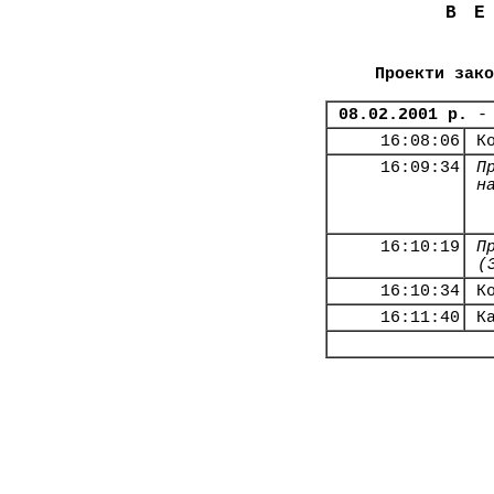
В
Проекти зако
08.02.2001 р.
-
16:08:06
К
16:09:34
П
н
16:10:19
П
(
16:10:34
К
16:11:40
К