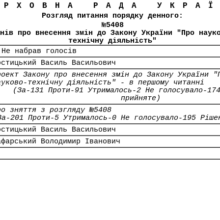
ЕРХОВНА РАДА УКРА
Розгляд питання порядку денного:
№5408
нів про внесення змін до Закону України "Про наук
технічну діяльність"
 Не набрав голосів
остицький Василь Васильович
роект Закону про внесення змін до Закону України "
ауково-технічну діяльність" - в першому читанні
(За-131 Проти-91 Утрималось-2 Не голосувало-17
прийняте)
ро зняття з розгляду №5408
За-201 Проти-5 Утрималось-0 Не голосувало-195 Ріше
остицький Василь Васильович
афарський Володимир Іванович