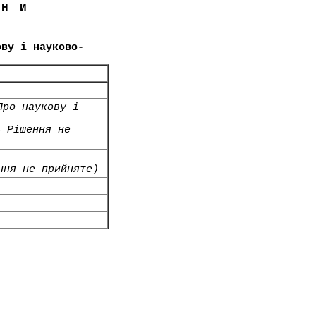
ЇНИ
ову і науково-
Про наукову і
4 Рішення не
ння не прийняте)