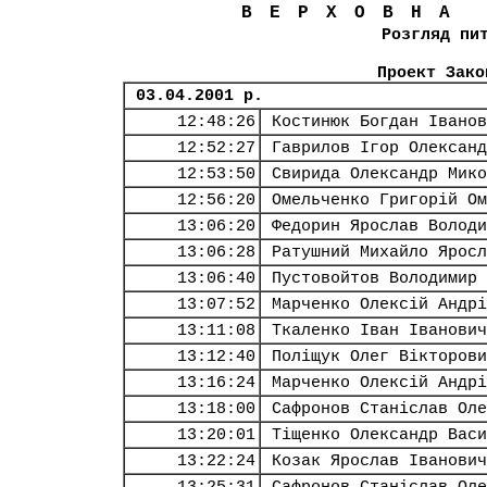
ВЕРХОВНА
Розгляд пи
Проект Зако
03.04.2001 р.
12:48:26
Костинюк Богдан Іванов
12:52:27
Гаврилов Ігор Олександ
12:53:50
Свирида Олександр Мико
12:56:20
Омельченко Григорій Ом
13:06:20
Федорин Ярослав Володи
13:06:28
Ратушний Михайло Яросл
13:06:40
Пустовойтов Володимир 
13:07:52
Марченко Олексій Андрі
13:11:08
Ткаленко Іван Іванович
13:12:40
Поліщук Олег Вікторови
13:16:24
Марченко Олексій Андрі
13:18:00
Сафронов Станіслав Оле
13:20:01
Тіщенко Олександр Васи
13:22:24
Козак Ярослав Іванович