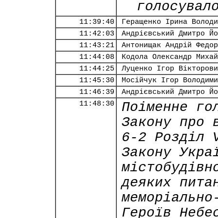
голосувал
11:39:40
Геращенко Ірина Володи
11:42:03
Андрієвський Дмитро Йо
11:43:21
Антонищак Андрій Федор
11:44:08
Кодола Олександр Михай
11:44:25
Луценко Ігор Вікторови
11:45:30
Мосійчук Ігор Володими
11:46:39
Андрієвський Дмитро Йо
11:48:30
Поіменне го
Закону про 
6-2 Розділ 
Закону Укра
містобудівн
деяких пита
меморіально
Героїв Небе