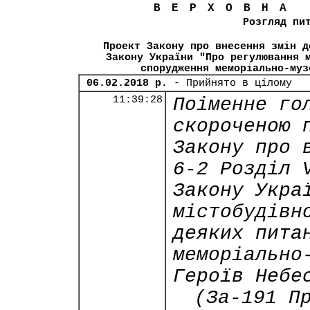
ВЕРХОВНА
Розгляд пи
Проект Закону про внесення змін д
Закону України "Про регулювання 
спорудження меморіально-муз
06.02.2018 р.
- Прийнято в цілому
11:39:28
Поіменне го
скороченою 
Закону про 
6-2 Розділ 
Закону Укра
містобудівн
деяких пита
меморіально
Героїв Небе
(За-191 П