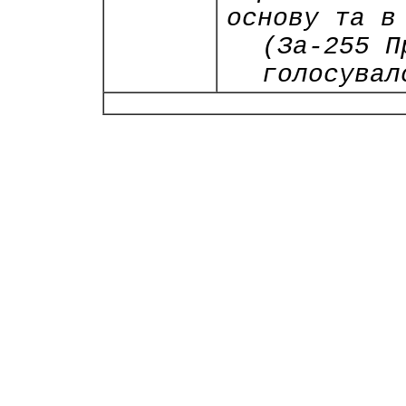
основу та в
(За-255 П
голосувал