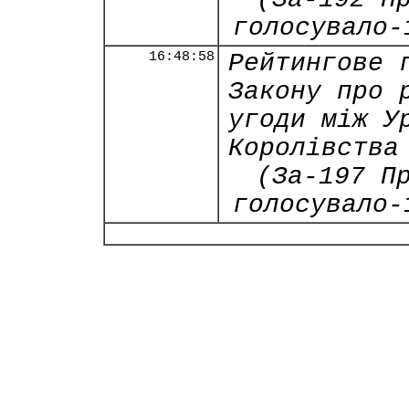
голосувало-
16:48:58
Рейтингове 
Закону про 
угоди між У
Королівства
(За-197 П
голосувало-