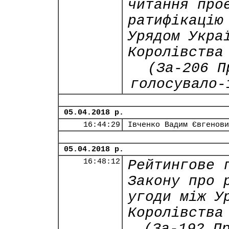
читання про
ратифікацію
Урядом Укра
Королівства
(За-206 П
голосувало-
05.04.2018 р.
16:44:29
Івченко Вадим Євгенови
05.04.2018 р.
16:48:12
Рейтингове 
Закону про 
угоди між У
Королівства
(За-192 П