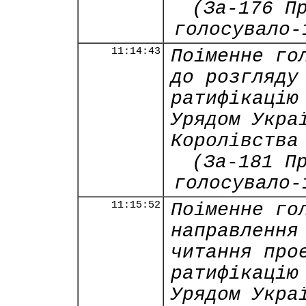
(За-176 П
голосувало-
11:14:43
Поіменне го
до розгляду
ратифікацію
Урядом Укра
Королівства
(За-181 П
голосувало-
11:15:52
Поіменне го
направлення
читання про
ратифікацію
Урядом Укра