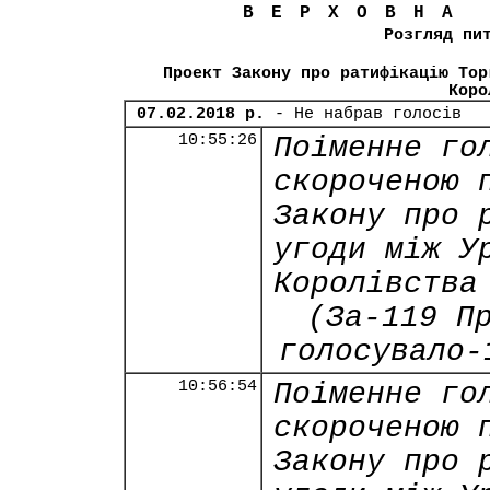
ВЕРХОВНА
Розгляд пи
Проект Закону про ратифікацію Тор
Коро
07.02.2018 р.
- Не набрав голосів
10:55:26
Поіменне го
скороченою 
Закону про 
угоди між У
Королівства
(За-119 П
голосувало-
10:56:54
Поіменне го
скороченою 
Закону про 