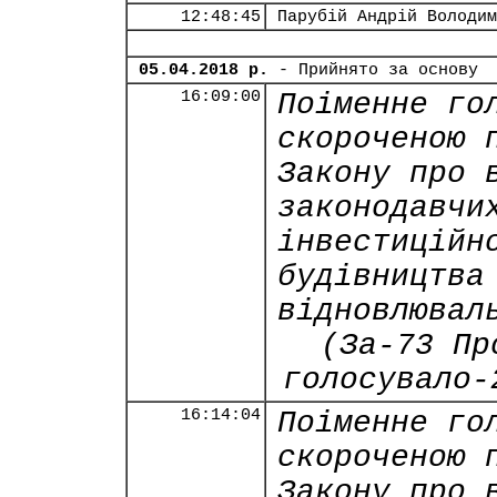
12:48:45
Парубій Андрій Володим
05.04.2018 р.
- Прийнято за основу
16:09:00
Поіменне го
скороченою 
Закону про 
законодавчи
інвестиційн
будівництва
відновлювал
(За-73 Пр
голосувало-
16:14:04
Поіменне го
скороченою 
Закону про 