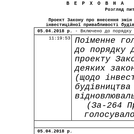
ВЕРХОВНА
Розгляд пи
Проект Закону про внесення змін
інвестиційної привабливості буді
05.04.2018 р.
- Включено до порядку
11:19:53
Поіменне го
до порядку 
проекту Зак
деяких зако
(щодо інвес
будівництва
відновлювал
(За-264 П
голосувал
05.04.2018 р.