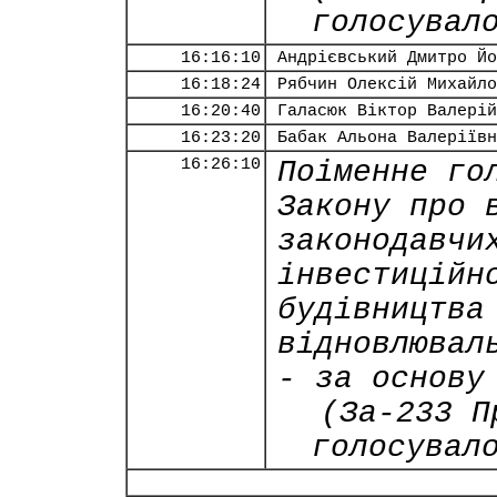
голосувал
16:16:10
Андрієвський Дмитро Йо
16:18:24
Рябчин Олексій Михайло
16:20:40
Галасюк Віктор Валерій
16:23:20
Бабак Альона Валеріївн
16:26:10
Поіменне го
Закону про 
законодавчи
інвестиційн
будівництва
відновлювал
- за основу
(За-233 П
голосувал