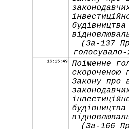
законодавчи
інвестиційн
будівництва
відновлювал
(За-137 П
голосувало-
16:15:49
Поіменне го
скороченою 
Закону про 
законодавчи
інвестиційн
будівництва
відновлювал
(За-166 П