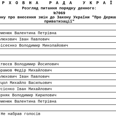
ЕРХОВНА РАДА УКРА
Розгляд питання порядку денного:
№7069
ону про внесення змін до Закону України "Про Держа
приватизації"
еменюк Валентина Петрівна
олюхович Іван Павлович
оісеєнко Володимир Миколайович
атвєєв Володимир Йосипович
брамов Федір Михайлович
олюхович Іван Павлович
уцол Михайло Васильович
усієнко Іван Михайлович
ерняк Володимир Кирилович
еменюк Валентина Петрівна
 Не набрав голосів