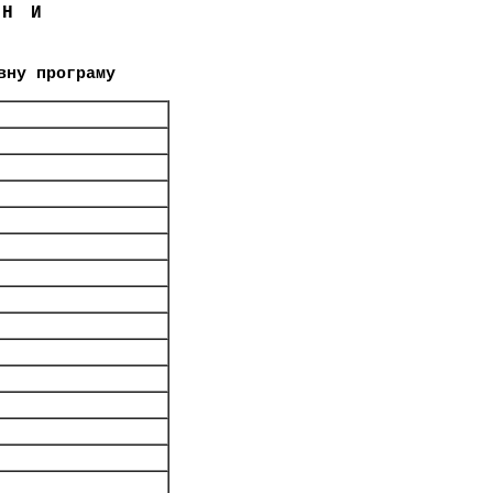
ЇНИ
вну програму