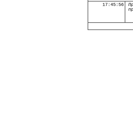
17:45:56
П
п