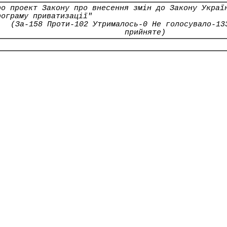
ро проект Закону про внесення змін до Закону Украї
рограму приватизації"
(За-158 Проти-102 Утрималось-0 Не голосувало-13
прийняте)