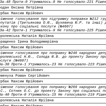
За-48 Проти-0 Утрималось-8 Не голосувало-221 Ріше
родан Оксана Петрівна
урбак Максим Юрійович
оіменне голосування про підтримку поправки №212 гр
епутатів (Третьякова О.Ю., Шухевича Ю.Р. та інші) 
акону про соціальні послуги (№4607)
За-42 Проти-1 Утрималось-9 Не голосувало-225 Ріше
оролевська Наталія Юріївна
еращенко Ірина Володимирівна
урбак Максим Юрійович
оіменне голосування про поправку №246 народних деп
оролевської Н.Ю., Солода Ю.В. до проекту Закону пр
ослуги (№4607)
За-30 Проти-1 Утрималось-23 Не голосувало-223 Ріше
урбак Максим Юрійович
еменуха Роман Сергійович
урбак Максим Юрійович
оіменне голосування про поправку №269 народних деп
.С., Сотник О.С. до проекту Закону про соціальні п
За-40 Проти-0 Утрималось-15 Не голосувало-219 Ріше
оролевська Наталія Юріївна