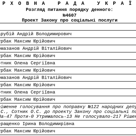
ЕРХОВНА РАДА УКРА
Розгляд питання порядку денного:
№4607
Проект Закону про соціальні послуги
арубій Андрій Володимирович
урбак Максим Юрійович
омазанов Андрій Віталійович
урбак Максим Юрійович
отник Олена Сергіївна
урбак Максим Юрійович
омазанов Андрій Віталійович
урбак Максим Юрійович
отник Олена Сергіївна
урбак Максим Юрійович
оіменне голосування про поправку №122 народних деп
.С., Сотник О.С. до проекту Закону про соціальні п
За-47 Проти-0 Утрималось-13 Не голосувало-217 Ріше
еращенко Ірина Володимирівна
урбак Максим Юрійович