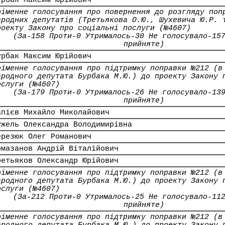
урбак Максим Юрійович
оіменне голосування про повернення до розгляду поп
ародних депутатів (Третьякова О.Ю., Шухевича Ю.Р. 
роекту Закону про соціальні послуги (№4607)
(За-158 Проти-0 Утрималось-30 Не голосувало-15
прийняте)
урбак Максим Юрійович
оіменне голосування про підтримку поправки №212 (в
ародного депутата Бурбака М.Ю.) до проекту Закону 
ослуги (№4607)
(За-179 Проти-0 Утрималось-26 Не голосувало-13
прийняте)
апієв Михайло Миколайович
ужель Олександра Володимирівна
ерезюк Олег Романович
омазанов Андрій Віталійович
ретьяков Олександр Юрійович
оіменне голосування про підтримку поправки №212 (в
ародного депутата Бурбака М.Ю.) до проекту Закону 
ослуги (№4607)
(За-212 Проти-0 Утрималось-25 Не голосувало-11
прийняте)
оіменне голосування про підтримку поправки №212 (в