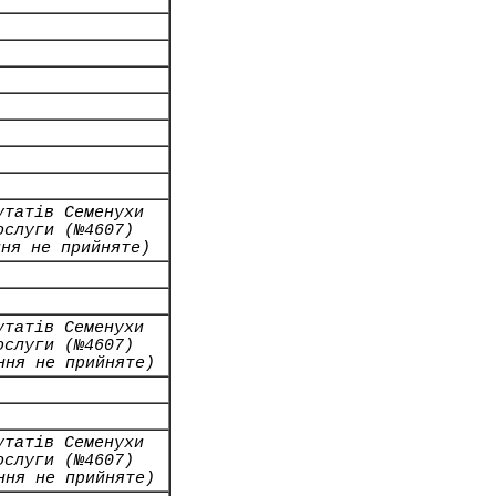
утатів Семенухи
ослуги (№4607)
ння не прийняте)
утатів Семенухи
ослуги (№4607)
ння не прийняте)
утатів Семенухи
ослуги (№4607)
ння не прийняте)