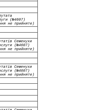
путата
луги (№4607)
ння не прийняте)
утатів Семенухи
ослуги (№4607)
ння не прийняте)
утатів Семенухи
ослуги (№4607)
ння не прийняте)