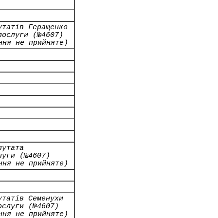
утатів Геращенко
послуги (№4607)
ння не прийняте)
путата
луги (№4607)
ння не прийняте)
утатів Семенухи
ослуги (№4607)
ння не прийняте)