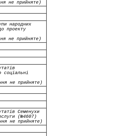
ння не прийняте)
упи народних
до проекту
ння не прийняте)
утатів
о соціальні
ння не прийняте)
утатів Семенухи
ослуги (№4607)
ння не прийняте)