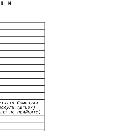
ЇНИ
утатів Семенухи
ослуги (№4607)
ння не прийняте)