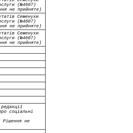
утатів Семенухи
ослуги (№4607)
ння не прийняте)
утатів Семенухи
ослуги (№4607)
ння не прийняте)
утатів Семенухи
ослуги (№4607)
ння не прийняте)
 редакції
про соціальні
7 Рішення не