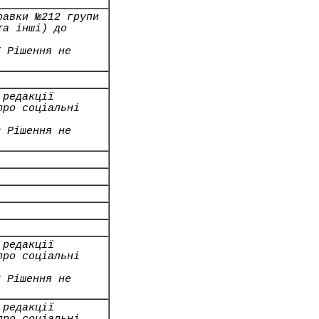
равки №212 групи
та інші) до
7 Рішення не
 редакції
про соціальні
9 Рішення не
 редакції
про соціальні
2 Рішення не
 редакції