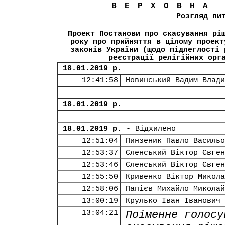
ВЕРХОВНА
Розгляд пи
Проект Постанови про скасування рі
року про прийняття в цілому проект
законів України (щодо підлеглості 
реєстрації релігійних орг
18.01.2019 р.
12:41:58
Новинський Вадим Влади
18.01.2019 р.
18.01.2019 р.
- Відхилено
12:51:04
Пинзеник Павло Васильо
12:53:37
Єленський Віктор Євген
12:53:46
Єленський Віктор Євген
12:55:50
Кривенко Віктор Микола
12:58:06
Папієв Михайло Миколай
13:00:19
Крулько Іван Іванович
13:04:21
Поіменне голосу